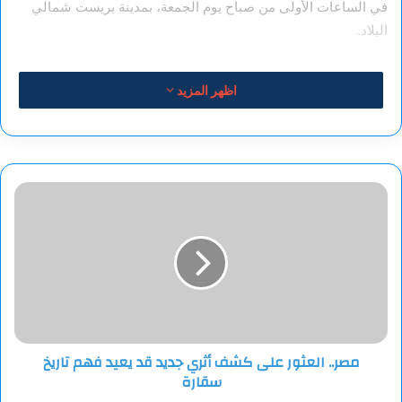
في الساعات الأولى من صباح يوم الجمعة، بمدينة بريست شمالي
البلاد.
اظهر المزيد
مصر..
العثور
على
كشف
أثري
جديد
قد
يعيد
فهم
مصر.. العثور على كشف أثري جديد قد يعيد فهم تاريخ
تاريخ
سقارة
سقارة