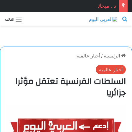
د . ميخائيل عوض يكتب : غزة كلمة السر .. ترامب مذعور .. امريكا تخسر نظامها انشقاق في MAGA وحزب تاكر كارلسون يتصدر المشهد ، انهيار ثنائية الحزبين .. هرمز خارج سيطرة الأطلسي وصنعاء سيدة العواصم !!!
بحث عن
القائمة
الرئيسية
/
أخبار عالميه
أخبار عالميه
السلطات الفرنسية تعتقل مؤثرا
جزائريا