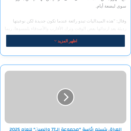
سوى لبضعة أيام.
وقال: “هذه الميداليات تبدو رائعة عندما تكون جديدة لكن نوعيتها
رديئة بعد ارتدائها بعض الوقت وترك الأقارب والأصدقاء يلمسوها، ربما
عليكم أن تحسنوا جودتها”.
اظهر المزيد
ثم اشتكى رياضيون آخرون من الأمر ذاته مثل الغطاسة البريطانية
ياسمين هاربر، وكان آخرهم الفرنسيان كليمون سيكي ويوهان ندوي
بروار، ووفق التقارير وصل عدد الرياضيين الذين أعادوا ميدالياتهم
العراق
للجنة المنظمة لأولمبياد باريس لأكثر من 100.
يتسلم
رئاسة
فيما قارن لاعب تنس الريشة الدنماركي فيكتور أكسلسن الميدالية
"مجموعة
الذهبية التي فاز بها في باريس 2024 وأخرى التي فاز بها في طوكيو
الـ77
2020، حيث تبدو الميدالية القديمة أكثر لمعانا.
والصين"
للعام
2025
بدورهم قال المنظمون للحدث الرياضي، إن الميداليات التالفة
والمعيبة التي فاز بها أفضل الرياضيين في العالم في أولمبياد باريس
العراق يتسلم رئاسة "مجموعة الـ77 والصين" للعام 2025