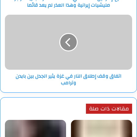
مليشيات إيرانية وهذا العذر لم يعد قائما
وهذا
العذر
لم
اتفاق
يعد
وقف
قائما
إطلاق
النار
في
غزة
يثير
الجدل
بين
اتفاق وقف إطلاق النار في غزة يثير الجدل بين بايدن
بايدن
وترامب
وترامب
مقالات ذات صلة