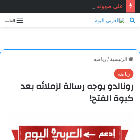
على صهوته . . . ميسون أسعد / سوريا
بحث عن
القائمة
الرئيسية
/
رياضه
رياضه
رونالدو يوجه رسالة لزملائه بعد
كبوة الفتح!