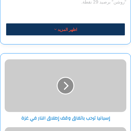
“روشن” برصيد 29 نقطة.
اظهر المزيد
إسبانيا
ترحب
باتفاق
وقف
إطلاق
النار
في
غزة
إسبانيا ترحب باتفاق وقف إطلاق النار في غزة
صحة