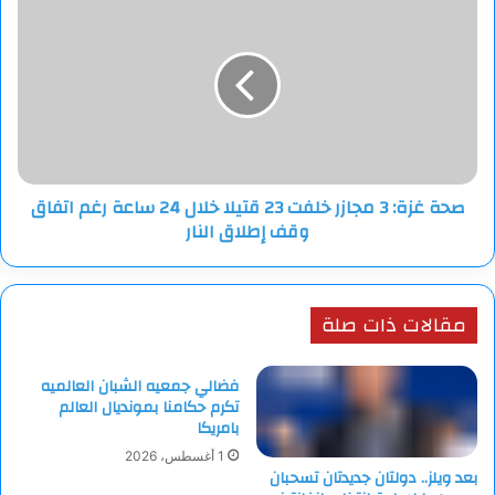
غزة:
3
مجازر
خلفت
23
قتيلا
خلال
24
صحة غزة: 3 مجازر خلفت 23 قتيلا خلال 24 ساعة رغم اتفاق
ساعة
وقف إطلاق النار
رغم
اتفاق
وقف
إطلاق
مقالات ذات صلة
النار
فضالي جمعيه الشبان العالميه
تكرم حكامنا بمونديال العالم
بامريكا
1 أغسطس، 2026
بعد ويلز.. دولتان جديدتان تسحبان