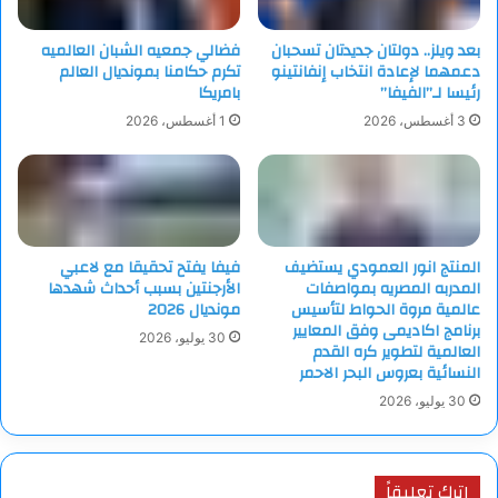
بعد ويلز.. دولتان جديدتان تسحبان
فضالي جمعيه الشبان العالميه
دعمهما لإعادة انتخاب إنفانتينو
تكرم حكامنا بمونديال العالم
رئيسا لـ”الفيفا”
بامريكا
3 أغسطس، 2026
1 أغسطس، 2026
المنتج انور العمودي يستضيف
فيفا يفتح تحقيقا مع لاعبي
المدربه المصريه بمواصفات
الأرجنتين بسبب أحداث شهدها
عالمية مروة الحواط لتأسيس
مونديال 2026
برنامج اكاديمى وفق المعايير
30 يوليو، 2026
العالمية لتطوير كره القدم
النسائية بعروس البحر الاحمر
30 يوليو، 2026
اترك تعليقاً