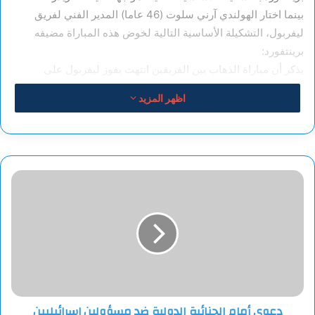
بينما اختار الهولندي آرني سلوت (46 عاما) المدير الفني لفريق
ليفربول، التشكيلة الأساسية التالية لخوض هذه المباراة مضيفه
برينتفورد:
يذكر أن مباراة الذهاب بين الفريقين انتهت بفوز ليفربول على
برينتفورد بهدفين نظيفين في المباراة التي جمعتهما يوم 25
اظهر المزيد
أغسطس 2024، على ملعب “أنفيلد”، وذلك في إطار منافسات
الجولة الثانية “للبريمير ليغ”.
ويتربع فريق ليفربول على عرش صدارة الدوري الإنجليزي الممتاز
لكرة القدم “البريمير ليغ” برصيد 47 نقطة، ولديه مباراة مؤجلة أمام
دعوى
جاره إيفرتون.
أمام
الجنائية
بينما يحتل نادي برينتفورد المركز الحادي عشر على سلم الترتيب
الدولية
برصيد 28 نقطةوفي ما يلي بعض القنوات الناقلة لمباراة اليوم بين
ضد
مسؤولين
ليفربول ونضيفه برينتفورد:
إسرائيليين
بتهمة
beIN Sports HD 1
التجويع
دعوى أمام الجنائية الدولية ضد مسؤولين إسرائيليين
والإبادة