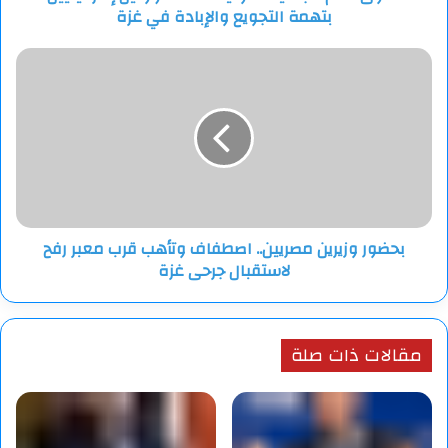
beIN Sports HD 1 English
بتهمة التجويع والإبادة في غزة
في
غزة
بحضور
Premier Sports 1 Ireland HD
وزيرين
مصريين..
اصطفاف
وتأهب
قرب
معبر
رفح
لاستقبال
بحضور وزيرين مصريين.. اصطفاف وتأهب قرب معبر رفح
جرحى
لاستقبال جرحى غزة
غزة
مقالات ذات صلة