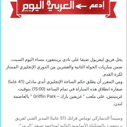
يحل فريق ليفربول ضيفا على نادي برينتفورد مساء اليوم السبت،
ضمن مباريات الجولة الثانية والعشرين من الدوري الإنجليزي الممتاز
لكرة القدم.
ومن المقرر أن يطلق حكم الساحة الإنجليزي أندي مادلي (41 عاما)
صفارة انطلاق هذه المباراة في تمام الساعة (15:00) بتوقيت
غرينيتش، على ملعب ” غريفين بارك – Griffin Park ” بالعاصمة
لندن.
وسيبدأ الدنماركي توماس فرانك (51 عاما) المدير الفني لفريق
برينتفورد بالتشكيلة الأساسية التالية لمواجهة ضيفه “الريدز”: