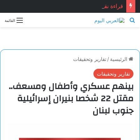
قراءة نقدية في قصيدة: “العِشْقُ قصّةُ نِهَايَة… حين تصبح القصيدة أكثر علمانية ومصداقيّة”.. للشاعر المصري المبدع: أشرف ياسين شبانه.. بقلم الأديبة: نجاح الدروبي
بحث عن
القائمة
الرئيسية
/
تقارير وتحقيقات
تقارير وتحقيقات
بينهم عسكري وأطفال ومسعف..
مقتل 22 شخصا بنيران إسرائيلية
جنوب لبنان