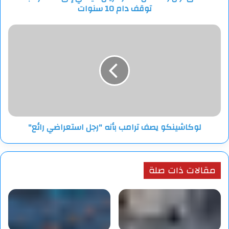
توقف دام 10 سنوات
توقف
دام
10
لوكاشينكو
سنوات
يصف
ترامب
بأنه
"رجل
استعراضي
رائع"
لوكاشينكو يصف ترامب بأنه "رجل استعراضي رائع"
مقالات ذات صلة