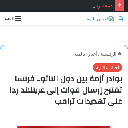
دمعة وشمعة.. بقلم الشاعر التونسي: الحبيب المبروك الزيطاري
بحث عن
القائمة
الرئيسية
/
أخبار عالميه
أخبار عالميه
بوادر أزمة بين دول الناتو.. فرنسا
تقترح إرسال قوات إلى غرينلاند ردا
على تهديدات ترامب