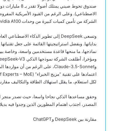
صندوق تحوط صيني ي
الشركة من تأمين كميات كبيرة من وحدات Nvidia A100، ما ساعدها في بناء بنية تحتية قوية لنماذجها الذكية.
بداياتها. وبفضل استراتيجيتها القائمة على جعل تقنيا
نماذجها، ما منحها قاعدة مستخدمين واسعة، وخاصة بين
وClaude-3.5-Sonnet، على الرغم من أن
لكل استعلام، ما يقلل استهلاك الطاقة والتكاليف مقارنة بالبن
المصدر، اجتذب اهتمام المطورين الذين وجدوا فيه بديلا 
مقارنة بين DeepSeek وChatGPT