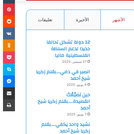
بي
الأشهر
الأخيرة
تعليقات
ki
12 دولة تشكل تحالفا
جديدا لدعم السلطة
et
الفلسطينية ماليا
27 سبتمبر، 2025
سك
الصبر في دمي….بقلم زكريا
ما
شيخ أحمد
4 يونيو، 2025
مشاركة
حين تضيّعُكَ
طب
القصيدة…..بقلم زكريا شيخ
أحمد
7 يونيو، 2025
نشيد واحد يكفي…..بقلم
زكريا شيخ أحمد