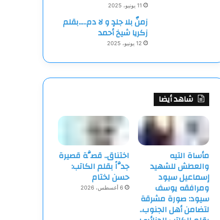
11 يونيو، 2025
زمنٌ بلا جلدٍ و لا دم…..بقلم
زكريا شيخ أحمد
12 يونيو، 2025
شاهد أيضا
مأساة التيه
اختناق.. قصَّة قصيرة
والعطش للشهيد
جدَّاً بقلم الكاتب:
إسماعيل سيود
حسن لختام
ومرافقه يوسف
6 أغسطس، 2026
سيود: صورة مشرقة
لتضامن أهل الجنوب..