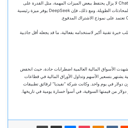
رغم تفوق DeepSeek في الأداء والكفاءة، إلا أن ChatGPT لا يزال يحتفظ ببعض الميزات المهمة، مثل القدرة على
فهم السياق بدقة أكبر وتقديم إجابات أكثر سلاسة في المحادثات الطويلة. ومع ذلك، فإن DeepSeek يوفر ميزة رئيسية
 أدائه المذهل، يتطلب خبرة تقنية أكبر لاستخدامه بفعالية، ما قد يجعله أقل جاذبية
 إعلان DeepSeek عن إطلاق نموذجها الجديد R1، شهدت الأسواق المالية العالمية اضطرابات حادة، حيث انخفض
للأوراق المالية يشتهر بتسعير الأسهم وتداول الأوراق المالية في قطاعات
يون دولار في يوم واحد. وكانت شركة “نفيديا” لرقائق تطبيقات
يريست
‫Pocket
Odnoklassniki
ماسنجر
مشاركة عبر البريد
طباعة