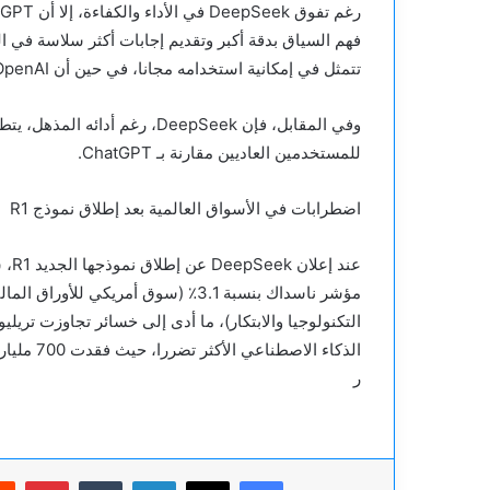
تتمثل في إمكانية استخدامه مجانا، في حين أن OpenAI تعتمد على نموذج الاشتراك المدفوع.
وفي المقابل، فإن DeepSeek، رغم
للمستخدمين العاديين مقارنة بـ ChatGPT.
اضطرابات في الأسواق العالمية بعد إطلاق نموذج R1
عند
مؤشر ناسداك بنسبة 3.1٪ (سوق أمريكي 
التكنولوجيا والابتكار)، ما أدى إلى خسائر تجاوزت تريل
الذكاء الاصطناعي الأكثر تضررا، حيث فقدت 700 مليار دولار من قيمتها السوقية، في أسوأ خسارة يومية في تاريخها.
ر
فيسبوك
‫X
لينكدإن
بينت