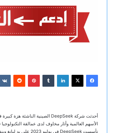
فيسبوك
‫X
لينكدإن
بينتيريست
أحدثت شركة DeepSeek الصينية النا
الأسهم العالمية وأثار مخاوف لدى عمالقة التكنولوجيا 