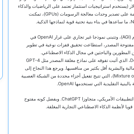
متلك أصولا تقدر بـ 8 مليارات دولار (يستخدم استراتيجيات استثمار تعتمد على الرياضيات والذكاء
الاصطناعي). وعلى الرغم من القيود الأمريكية المفروضة على تصدير وحدات معالجة الرسومات (GPUs)، تمكنت
وتسعى DeepSeek إلى تطوير الذكاء الاصطناعي العام (AGI)، وتتبنى نموذجا غير تجاري على غرار OpenAI في
تها مفتوحة المصدر، استطاعت تحقيق قفزات نوعية في تطوير
 المطورين والباحثين في مجال الذكاء الاصطناعي.
ومؤخرا، أطلقت الشركة نموذجها الذكي DeepSeek-V3، الذي أثبت تفوقه على نماذج مغلقة المصدر مثل GPT-4
 مواردها المالية والبشرية أقل بكثير من منافسيها. ويرجع هذا النجاح إلى
اعتمادها على تقنية “مزيج الخبراء” (Mixture of Experts – MoE)، التي تتيح تفعيل أجزاء محددة من الشبكة العصبية
ية التقليدية التي تستخدمها OpenAI.
وحقق مساعدها الذكي نجاحا واسعا، حيث تصدر متجر التطبيقات الأمريكي، متجاوزا ChatGPT. وبفضل كونه مفتوح
قويا لأنظمة الذكاء الاصطناعي التجارية المغلقة.