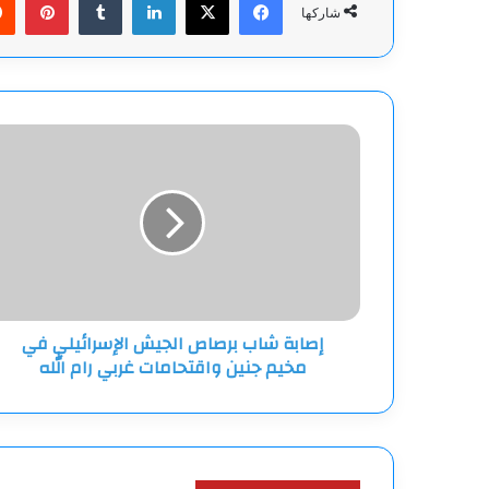
شاركها
إصابة
شاب
برصاص
الجيش
الإسرائيلي
في
مخيم
جنين
واقتحامات
إصابة شاب برصاص الجيش الإسرائيلي في
غربي
مخيم جنين واقتحامات غربي رام الله
رام
الله