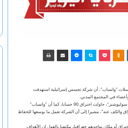
‫Pocket
Odnoklassniki
سكايب
ماسنجر
مشاركة عبر البريد
طباعة
راسلات “واتساب”، أن شركة تجسس إسرائيلية استهدفت
عضاء في المجتمع المدني.
وأكد المسؤول أن شركة التجسس الإسرائيلية “بارغون سوليوشنز”، حاولت اختراق 90 حسابا، كما أن “واتساب”
راق والكف عنه”، مشيرا إلى أن الشركة تعمل ما بوسعها للحفاظ
اق أو مكان تواجدهم جغرافيا، مكتفيا بالقول إن الأهداف