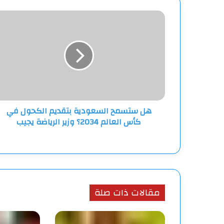
هل
ستسمح
السعودية
بتقديم
الكحول
في
كأس
العالم
2034؟
هل ستسمح السعودية بتقديم الكحول في
وزير
كأس العالم 2034؟ وزير الرياضة يجيب
الرياضة
يجيب
مقالات ذات صلة