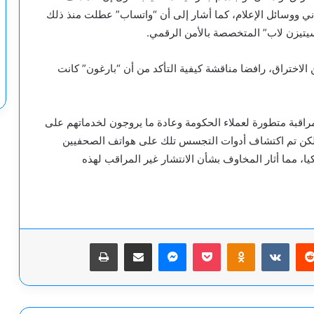
 ووسائل الإعلام، كما أشار إلى أن “واتساب” عطلت منذ ذلك
يتيزن لاب” المتخصصة بالأمن الرقمي.
 الاختراق، رافضا مناقشة كيفية التأكد من أن “بارغون” كانت
راقبة متطورة لعملاء الحكومة وعادة ما يروجون لخدماتهم على
 ولكن تم اكتشاف أدوات التجسس تلك على هواتف الصحفيين
 وما لا يقل عن 50 مسؤولا أمريكيا، مما أثار المخاوف بشأن الانتشار غير المراقب لهذه
يريست
‫Pocket
Odnoklassniki
ماسنجر
مشاركة عبر البريد
طباعة