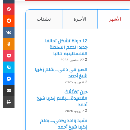
بي
الأشهر
الأخيرة
تعليقات
ki
12 دولة تشكل تحالفا
جديدا لدعم السلطة
et
الفلسطينية ماليا
27 سبتمبر، 2025
سك
الصبر في دمي….بقلم زكريا
ما
شيخ أحمد
4 يونيو، 2025
مشاركة
حين تضيّعُكَ
طب
القصيدة…..بقلم زكريا شيخ
أحمد
7 يونيو، 2025
نشيد واحد يكفي…..بقلم
زكريا شيخ أحمد