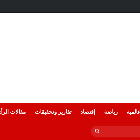
هولة… بقلم: سلوى اليوسف
عالمية
رياضة
إقتصاد
تقارير وتحقيقات
مقالات الرأ
بحث