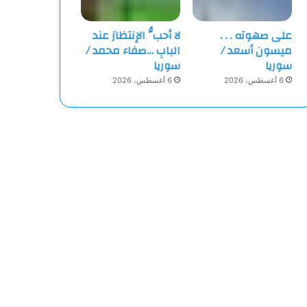
على صهوته . . .
لا أحبُّ الإنتظارَ عند
ميسون أسعد /
البابِ …صفاء محمد /
سوريا
سوريا
6 أغسطس، 2026
6 أغسطس، 2026