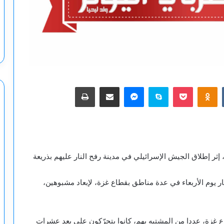
‫Pocket
Odnoklassniki
سكايب
ماسنجر
مشاركة عبر البريد
طباعة
ثر إطلاق الجيش الإسرائيلي في مدينة رفح النار عليهم بذريعة
ر يوم الأربعاء في عدة مناطق بقطاع غزة، لإبعاد مشبوهين،
 غزة، عددا من المشتبه بهم، كانوا يتحرّكون على بعد عشرات