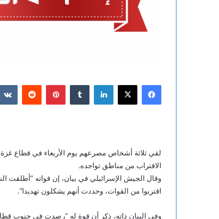
فيسبوك
‫X
لينكدإن
بينتيريست
لقي ثلاثة أشخاص مصرعهم يوم الأربعاء في قطاع غزة، إ
الاقتراب من مناطق تواجده.
وقال الجيش الإسرائيلي في بيان، إن قواته “أطلقت النا
اقتربوا من القوات، وحددت أنهم يشكلون تهديدا”.
وفي البيان ذاته، ذكر أن قوة له “رصدت في جنوب قطاع