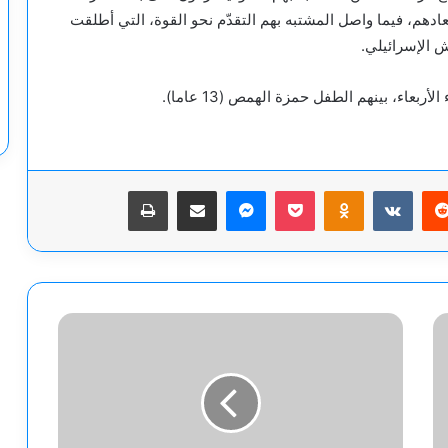
إبعادهم، فيما واصل المشتبه بهم التقدّم نحو القوة، التي أطلقت
ش الإسرائيلي.
يريست
‫Pocket
Odnoklassniki
ماسنجر
مشاركة عبر البريد
طباعة
إعلام
عبري
يكشف
وجهات
جديدة
مطروحة