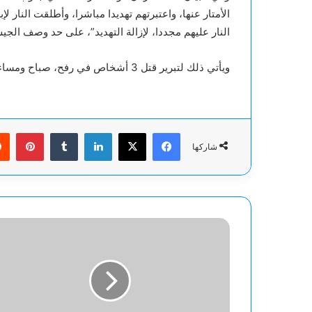
الأمتار عنها، واعتبرتهم تهديدا مباشرا، وأطلقت النار ل
النار عليهم مجددا، لإزالة التهديد”، على حد وصف الجي
ويأتي ذلك لتبرير قتل 3 أشخاص في رفح، صباح ومساء الأربعاء، بينهم الطفل حمزة الهمص (13 عاما).
فيسبوك
‫X
لينكدإن
بينت
شاركها
هيومن
رايتس
ووتش:
تهجير
الفلسطينيين
عمل