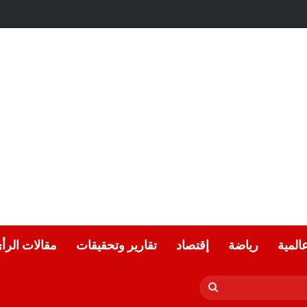
لحياد.. بقلم الأديب التونسي: معز ماني
عالمية
رياضة
إقتصاد
تقارير وتحقيقات
مقالات الرأ
بحث