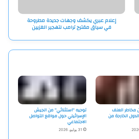
في
سياق
مقترح
إعلام عبري يكشف وجهات جديدة مطروحة
ترامب
في سياق مقترح ترامب لتهجير الغزيين
لتهجير
الغزيين
ن مخاطر العنف
توجيه “استثنائي” من الجيش
الدول الخارجة من
الإسرائيلي حول مواقع التواصل
الاجتماعي
31 يوليو، 2026