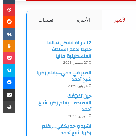
بي
الأشهر
الأخيرة
تعليقات
ki
12 دولة تشكل تحالفا
جديدا لدعم السلطة
et
الفلسطينية ماليا
27 سبتمبر، 2025
سك
الصبر في دمي….بقلم زكريا
ما
شيخ أحمد
4 يونيو، 2025
مشاركة
حين تضيّعُكَ
طب
القصيدة…..بقلم زكريا شيخ
أحمد
7 يونيو، 2025
نشيد واحد يكفي…..بقلم
زكريا شيخ أحمد