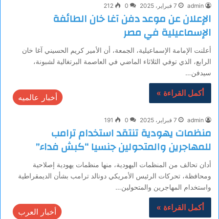
admin
7 فبراير، 2025
0
212
الإعلان عن موعد دفن آغا خان الطائفة
الإسماعيلية في مصر
أعلنت الإمامة الإسماعيلية، الجمعة، أن الأمير كريم الحسيني آغا خان
الرابع، الذي توفي الثلاثاء الماضي في العاصمة البرتغالية لشبونة،
سيدفن…
أكمل القراءة »
أخبار عالميه
admin
7 فبراير، 2025
0
191
منظمات يهودية تنتقد استخدام ترامب
للمهاجرين والمتحولين جنسيا “كبش فداء”
أدان تحالف من المنظمات اليهودية، منها منظمات يهودية إصلاحية
ومحافظة، تحركات الرئيس الأمريكي دونالد ترامب بشأن الديمقراطية
واستخدام المهاجرين والمتحولين…
أكمل القراءة »
أخبار العرب