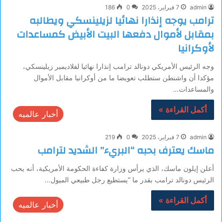
admin
7 فبراير، 2025
0
186
ترامب يوجه إنذارا نهائيا لزيلينسكي ويطالبه
بمقابل لأموال دفعها البيت الأبيض كمساعدات
لأوكرانيا
وجه الرئيس الأمريكي دونالد ترامب إنذارا نهائيا لفلاديمير زيلينسكي،
مؤكدا أن واشنطن ستطلب تعويضا ما من أوكرانيا مقابل الأموال
والمساعدات…
أكمل القراءة »
أخبار عالميه
admin
7 فبراير، 2025
0
219
ماسك يعترف بحبه “البريء” الشديد لترامب
أعلن إيلون ماسك، الذي يرأس وزارة كفاءة الحكومة الأمريكية، أنه يحب
الرئيس دونالد ترامب بقدر ما “يستطيع رجل طبيعي الميول…
أكمل القراءة »
أخبار عالميه