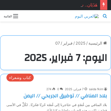
هَذَيَان.. شعر: فيصل حامدي
بحث عن
القائمة
الرئيسية
/
2025
/
فبراير
/
07
اليوم:
7 فبراير، 2025
كتاب وشعراء
saida fkirn
7 فبراير، 2025
0
274
بلاد المنافي // توفيق الجربحي // اليمن
بلاد المنافي مِن غُصّةٍ في حنَاجرنا إلى غُصّة حُزنًا فحُزنًا.. لكُلٍّ في الأسى
قِصّة تراكمت هذه الخيبات داخلنا شكرًا لأنكِ…