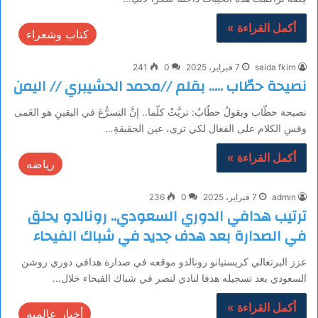
أكمل القراءة »
كتاب وشعراء
saida fkirn
7 فبراير، 2025
0
241
نصيحة حطّاب ….. بقلم //محمد الحشيبري // اليمن
نصيحة حطّاب ويقولُ حطّابٌ: تريَّثْ كلّما.. إنَّ التسرُّعَ في اليقينِ هو العَمى
وقسِ الكلام على الفعال لكي ترى، عين الحقيقةِ…
أكمل القراءة »
رياضه
admin
7 فبراير، 2025
0
236
ترتيب هدافي الدوري السعودي.. رونالدو يحلق
في الصدارة بعد هدف جديد في شباك الفيحاء
عزز البرتغالي كريستيانو رونالدو موقعه في صدارة هدافي دوري روشن
السعودي بعد تسجيله هدفا لنادي لنصر في شباك الفيحاء خلال…
أكمل القراءة »
أخبار عالميه