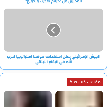
المحررين من "جرائم تعذيب وتجويع"
تعذيب
وتجويع"
الجيش
الإسرائيلي
يعلن
استهدافه
موقعا
استراتيجيا
لحزب
الله
في
الجيش الإسرائيلي يعلن استهدافه موقعا استراتيجيا لحزب
البقاع
الله في البقاع اللبناني
اللبناني
مقالات ذات صلة