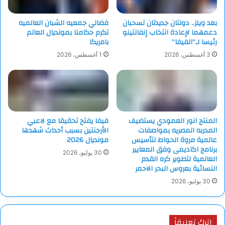
بعد ويلز.. دولتان جديدتان تسحبان
فضالي جمعيه الشبان العالميه
دعمهما لإعادة انتخاب إنفانتينو
تكرم حكامنا بمونديال العالم
رئيسا لـ”الفيفا”
بامريكا
3 أغسطس، 2026
1 أغسطس، 2026
المنتج انور العمودي يستضيف
فيفا يفتح تحقيقا مع لاعبي
المدربه المصريه بمواصفات
الأرجنتين بسبب أحداث شهدها
عالمية مروة الحواط لتأسيس
مونديال 2026
برنامج اكاديمى وفق المعايير
30 يوليو، 2026
العالمية لتطوير كره القدم
النسائية بعروس البحر الاحمر
30 يوليو، 2026
اترك تعليقاً