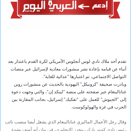
تقدم أحد ملاك نادي لوس أنجلوس الأمريكي لكرة القدم باعتذار بعد
أنباء عن قيامه بإعادة نشر منشورات معادية لإسرائيل عبر منصات
التواصل الاجتماعي، تم اعتبارها “عدائية للغاية”.
وبادرت صحيفة “كرونيكل” اليهودية بالحديث عن منشورات روبن
غنانالينغام عبر صفحته على منصة “لينكد إن”، والتي وجهت دعوة
إلى “الجيوش” للعمل على “تفكيك” إسرائيل، بجانب المقارنة بين
الحرب في غزة والهولوكوست.
وقال رجل الأعمال الماليزي غنانالينغام الذي يشغل أيضا منصب نائب
رئيس نادي كوينز بارك رينجرز الإنجليزي، في بيان أنه أسف بشدة