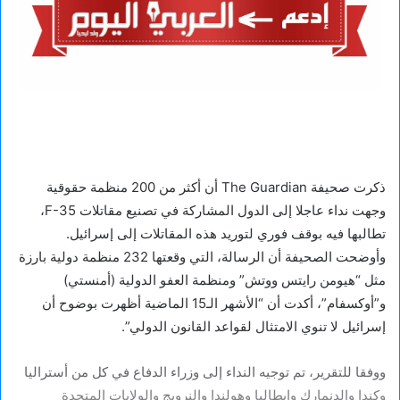
ذكرت صحيفة The Guardian أن أكثر من 200 منظمة حقوقية
وجهت نداء عاجلا إلى الدول المشاركة في تصنيع مقاتلات F-35،
تطالبها فيه بوقف فوري لتوريد هذه المقاتلات إلى إسرائيل.
وأوضحت الصحيفة أن الرسالة، التي وقعتها 232 منظمة دولية بارزة
مثل “هيومن رايتس ووتش” ومنظمة العفو الدولية (أمنستي)
و”أوكسفام”، أكدت أن “الأشهر الـ15 الماضية أظهرت بوضوح أن
إسرائيل لا تنوي الامتثال لقواعد القانون الدولي”.
ووفقا للتقرير، تم توجيه النداء إلى وزراء الدفاع في كل من أستراليا
وكندا والدنمارك وإيطاليا وهولندا والنرويج والولايات المتحدة