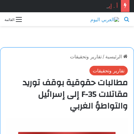
أ . إيهاب شوقي يكتب : هل ماحدث في دمياط كان استنساخاً لتفجير مرفأ بيروت ؟ ومن المستفيد ؟؟
بحث عن
القائمة
الرئيسية
/
تقارير وتحقيقات
تقارير وتحقيقات
مطالبات حقوقية بوقف توريد
مقاتلات F-35 إلى إسرائيل
والتواطؤ الغربي