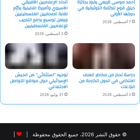
أحمد موسى قريعي يفوز بجائزة
اتحاد الإعلاميين الأفريقي
دينق قوج للكتابة التوثيقية في
الآسيوي وأمريكا اللاتينية يكرّم
دورتها الأولى
نقابة الصحفيين الفلسطينيين
ويعلن توسيع برامج التدريب
7 أغسطس، 2026
للإعلاميين الفلسطينيين
3 أغسطس، 2026
دراسة تحذر من مخاطر العنف
توجيه “استثنائي” من الجيش
الانتخابي في الدول الخارجة من
الإسرائيلي حول مواقع التواصل
النزاعات
الاجتماعي
2 أغسطس، 2026
31 يوليو، 2026
© حقوق النشر 2026، جميع الحقوق محفوظة |
|