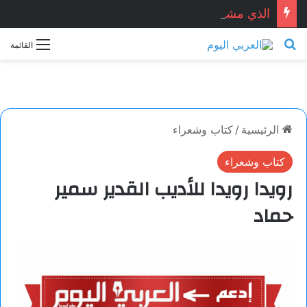
الذي مشى إلى العراق.. سيرة وطن في جسد رجل.. بقلم: حامد الضبياني
بحث عن
القائمة
الرئيسية
/
كتاب وشعراء
كتاب وشعراء
رويدا رويدا للأديب القدير سمير
حماد