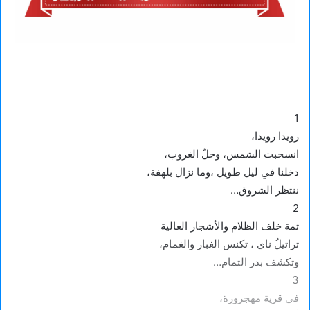
1
رويدا رويدا،
انسحبت الشمس، وحلّ الغروب،
دخلنا في ليل طويل ،وما نزال بلهفة،
ننتظر الشروق…
2
ثمة خلف الظلام والأشجار العالية
تراتيلُ ناي ، تكنس الغبار والغمام،
وتكشف بدر التمام…
3
في قرية مهجرورة،