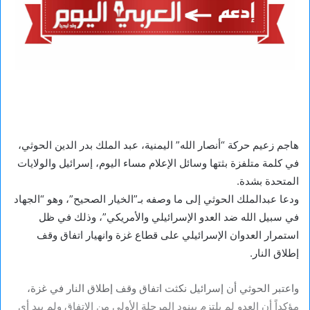
هاجم زعيم حركة “أنصار الله” اليمنية، عبد الملك بدر الدين الحوثي،
في كلمة متلفزة بثتها وسائل الإعلام مساء اليوم، إسرائيل والولايات
المتحدة بشدة.
ودعا عبدالملك الحوثي إلى ما وصفه بـ”الخيار الصحيح”، وهو “الجهاد
في سبيل الله ضد العدو الإسرائيلي والأمريكي”، وذلك في ظل
استمرار العدوان الإسرائيلي على قطاع غزة وانهيار اتفاق وقف
إطلاق النار.
واعتبر الحوثي أن إسرائيل نكثت اتفاق وقف إطلاق النار في غزة،
مؤكداً أن العدو لم يلتزم ببنود المرحلة الأولى من الاتفاق ولم يبدِ أي