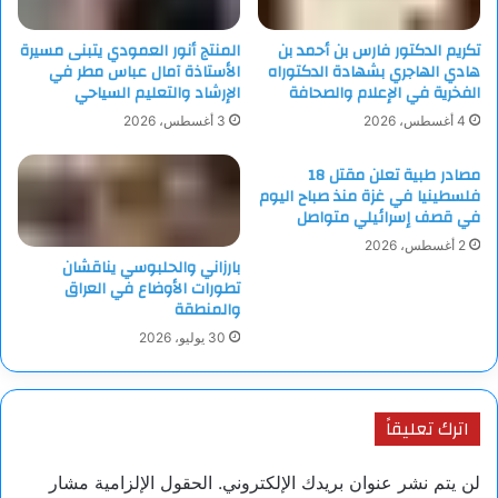
ودعا الحوثي الأمة الإسلامية إلى الوقوف مع غزة، مشيرا إلى أن
“الاستسلام لا يخدم أحدا، لا الفلسطينيين ولا الشعوب العربية
تكريم الدكتور فارس بن أحمد بن
المنتج أنور العمودي يتبنى مسيرة
المجاورة”، مضيفا أن “الوقت يتطلب إسنادا حقيقيا لا مواقف إعلامية
هادي الهاجري بشهادة الدكتوراه
الأستاذة آمال عباس مطر في
فقط”.
الفخرية في الإعلام والصحافة
الإرشاد والتعليم السياحي
4 أغسطس، 2026
3 أغسطس، 2026
وتطرق الحوثي إلى الساحة الإقليمية، قائلا إن إسرائيل تنكث
مصادر طبية تعلن مقتل 18
بالاتفاقات مع لبنان وتواصل تنفيذ غارات واغتيالات بحق مجاهدين من
فلسطينيا في غزة منذ صباح اليوم
حماس وحزب الله، كما تواصل ارتكاب “جرائم في سوريا ضمن
في قصف إسرائيلي متواصل
مخططها العدواني”، مشيرًا إلى أن “أي تنازلات لا توقف العدوان
2 أغسطس، 2026
الإسرائيلي لأنه يتحرك وفق أطماع واضحة”.
بارزاني والحلبوسي يناقشان
تطورات الأوضاع في العراق
والمنطقة
30 يوليو، 2026
اترك تعليقاً
لن يتم نشر عنوان بريدك الإلكتروني.
الحقول الإلزامية مشار