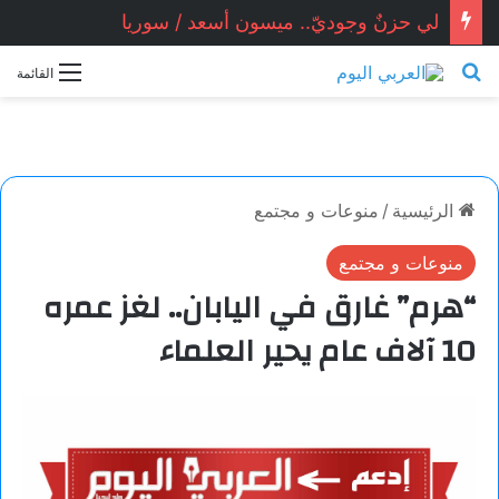
لي حزنٌ وجوديّ.. ميسون أسعد / سوريا
بحث عن
القائمة
الرئيسية
/
منوعات و مجتمع
منوعات و مجتمع
“هرم” غارق في اليابان.. لغز عمره
10 آلاف عام يحير العلماء