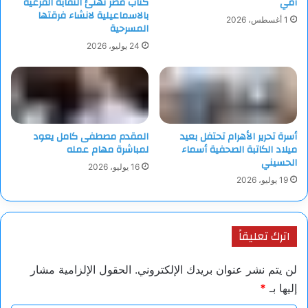
أمي
كتاب مصر تهنئ النقابة الفرعية
تركيا الذي يعود إلى 9500 عام قبل الميلاد، وهرم غونونغ بادانغ في
بالاسماعيلية لانشاء فرقتها
1 أغسطس، 2026
المسرحية
إندونيسيا الذي قد يكون أقدم من ذلك بكثير.
24 يوليو، 2026
وهذه الاكتشافات مجتمعة تفتح الباب أمام إمكانية إعادة كتابة تاريخ
الحضارة البشرية، وتطرح أسئلة محيرة عن قدرات المجتمعات
القديمة التي سبقت الحضارات المعروفة.
ويبقى نصب يوناغوني أحد أكثر الألغاز الأثرية إثارة في عصرنا. وسواء
أكان من صنع الطبيعة أم الإنسان، فإنه يحمل في طياته إمكانية تغيير
أسرة تحرير الأهرام تحتفل بعيد
المقدم مصطفى كامل يعود
فهمنا لتاريخ البشرية.
ميلاد الكاتبة الصحفية أسماء
لمباشرة مهام عمله
الحسيني
16 يوليو، 2026
وما يزال العلم يحاول فك شفرات هذا اللغز.
19 يوليو، 2026
اترك تعليقاً
لن يتم نشر عنوان بريدك الإلكتروني.
الحقول الإلزامية مشار
إليها بـ
*