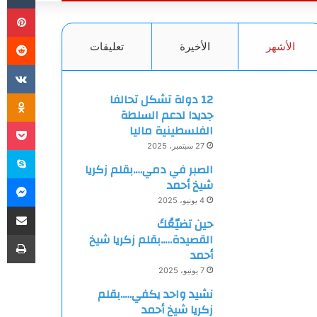
بي
الأشهر
الأخيرة
تعليقات
ki
12 دولة تشكل تحالفا
جديدا لدعم السلطة
et
الفلسطينية ماليا
27 سبتمبر، 2025
سك
الصبر في دمي….بقلم زكريا
ما
شيخ أحمد
4 يونيو، 2025
مشاركة
حين تضيّعُكَ
طب
القصيدة…..بقلم زكريا شيخ
أحمد
7 يونيو، 2025
نشيد واحد يكفي…..بقلم
زكريا شيخ أحمد