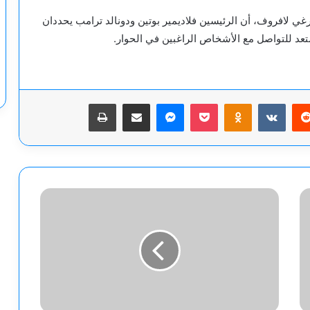
ي لافروف، أن الرئيسين فلاديمير بوتين ودونالد ترامب يحددان
تعد للتواصل مع الأشخاص الراغبين في الحوار.
يريست
‫Pocket
Odnoklassniki
ماسنجر
مشاركة عبر البريد
طباعة
ترامب
يشيد
بالمسيرات
الإيرانية