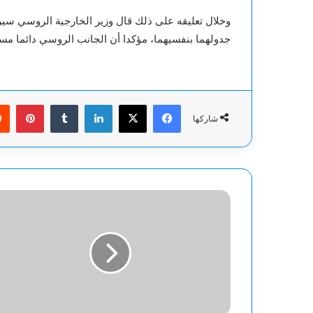
وخلال تعليقه على ذلك قال وزير الخارجية الروسي سيرغ
جدولهما بنفسيهما، مؤكدا أن الجانب الروسي دائما مس
فيسبوك
‫X
لينكدإن
بينت
شاركها
ترامب
يصل
الإمارات