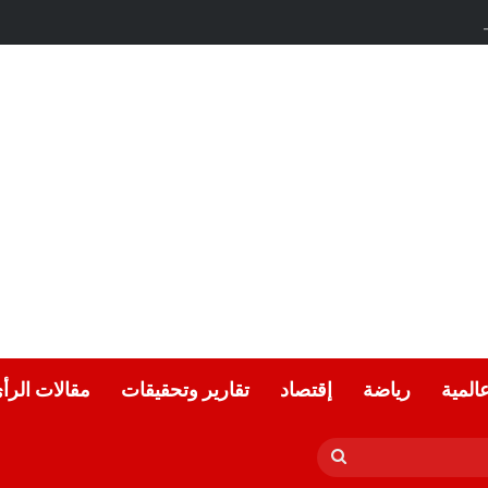
..تكتب المجد ….. شعر بقلم// نور الدين متوكل // المغرب
عالمية
رياضة
إقتصاد
تقارير وتحقيقات
مقالات الرأ
بحث