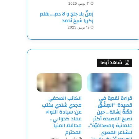
11 يونيو، 2025
زمنٌ بلا جلدٍ و لا دم…..بقلم
زكريا شيخ أحمد
12 يونيو، 2025
شاهد أيضا
قراءة نقدية في
الكاتب الصحفي
قصيدة: “العِشْقُ
مجدي شندي يكتب
قصّةُ نِهَايَة… حين
عن: سيادة اللواء
تصبح القصيدة أكثر
عماد كدواني ..
علمانية ومصداقيّة”..
محافظ المنيا
للشاعر المصري
المحترم