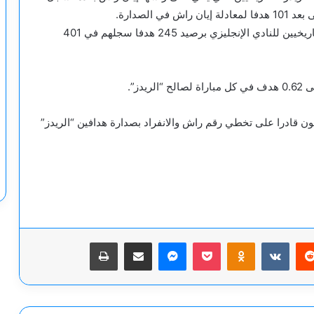
ويحتل صلاح حاليا المركز الثالث في قائمة الهدافين التاريخيين للنادي الإنجليزي برصيد 245 هدفا سجلهم في 401
دز”.
ن قادرا على تخطي رقم راش والانفراد بصدارة هدافين “الريدز”
يريست
‫Pocket
Odnoklassniki
ماسنجر
مشاركة عبر البريد
طباعة