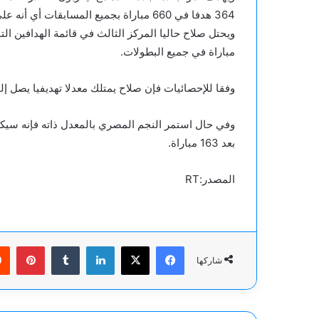
364 هدفا في 660 مباراة بجميع المسابقات أي أنه على بعد 101 هدفا لمعادلة إيان راش في الصدارة.
مباراة في جميع البطولات.
وفقا للإحصائيات فإن صلاح يمتلك معدلا تهديفيا يصل إلى 0.62 هدف في كل مباراة لصالح “الري
وفي حال استمر النجم المصري بالمعدل ذاته فإنه سيكو
بعد 163 مباراة.
المصدر:RT
فيسبوك
‫X
لينكدإن
بينت
شاركها