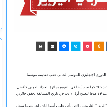
‫Pocket
Odnoklassniki
سكايب
ماسنجر
مشاركة عبر البريد
طباعة
الدوري الإنجليزي للموسم الحالي عقب تقديمه موسما
وتوج صلاح بجائزة أفضل صانع أهداف في موسم 2024-2025 كما نجح أيضا في التتويج بجائزة الحذاء الذهبي كأفضل
هداف في “البريميرليغ” بعدما تصدر قائمة الهدافين برصيد 29 هدفا ليصبح أول لاعب في تاريخ المسابقة يحقق جائزتي
الريدز” التاريخيين التي يأتي على رأسها إيان راش بعدما سجل