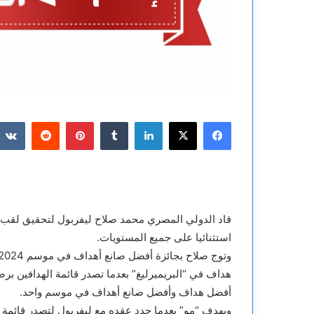
فيسبوك
‫X
لينكدإن
بينتيريست
قاد الدولي المصري محمد صلاح ليفربول لتحقيق لقب 
استثنائيا على جميع المستويات.
أفضل هداف وأفضل صانع أهداف في موسم واحد.
ويهدف “مو” بعدما جدد عقده مع ليفربول لتصدر قائمة “