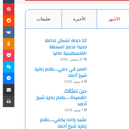
بي
الأشهر
الأخيرة
تعليقات
ki
12 دولة تشكل تحالفا
جديدا لدعم السلطة
et
الفلسطينية ماليا
27 سبتمبر، 2025
سك
الصبر في دمي….بقلم زكريا
ما
شيخ أحمد
4 يونيو، 2025
مشاركة
حين تضيّعُكَ
طب
القصيدة…..بقلم زكريا شيخ
أحمد
7 يونيو، 2025
نشيد واحد يكفي…..بقلم
زكريا شيخ أحمد