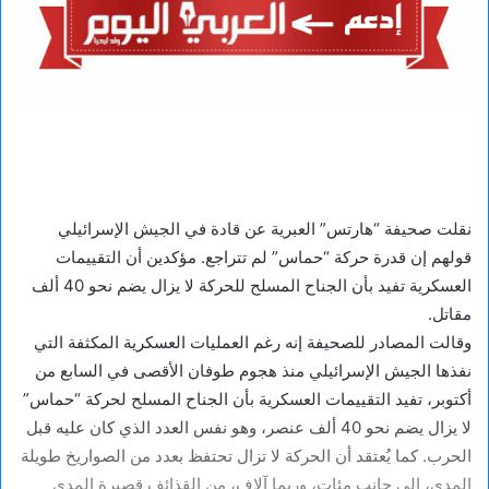
نقلت صحيفة “هارتس” العبرية عن قادة في الجيش الإسرائيلي
قولهم إن قدرة حركة “حماس” لم تتراجع. مؤكدين أن التقييمات
العسكرية تفيد بأن الجناح المسلح للحركة لا يزال يضم نحو 40 ألف
مقاتل.
وقالت المصادر للصحيفة إنه رغم العمليات العسكرية المكثفة التي
نفذها الجيش الإسرائيلي منذ هجوم طوفان الأقصى في السابع من
أكتوبر، تفيد التقييمات العسكرية بأن الجناح المسلح لحركة “حماس”
لا يزال يضم نحو 40 ألف عنصر، وهو نفس العدد الذي كان عليه قبل
الحرب. كما يُعتقد أن الحركة لا تزال تحتفظ بعدد من الصواريخ طويلة
المدى، إلى جانب مئات، وربما آلاف، من القذائف قصيرة المدى