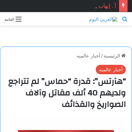
أ . إيهاب شوقي يكتب : هل ماحدث في دمياط كان استنساخاً لتفجير مرفأ بيروت ؟ ومن المستفيد ؟؟
بحث عن
القائمة
الرئيسية
/
أخبار عالميه
أخبار عالميه
“هآرتس”: قدرة “حماس” لم تتراجع
ولديهم 40 ألف مقاتل وآلاف
الصواريخ والقذائف