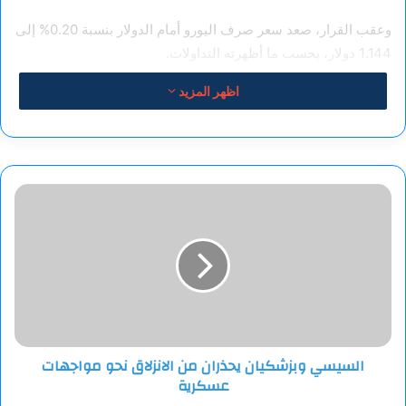
وعقب القرار، صعد سعر صرف اليورو أمام الدولار بنسبة 0.20% إلى
1.144 دولار، بحسب ما أظهرته التداولات.
اظهر المزيد
السيسي
وبزشكيان
يحذران
من
الانزلاق
نحو
مواجهات
عسكرية
السيسي وبزشكيان يحذران من الانزلاق نحو مواجهات
عسكرية