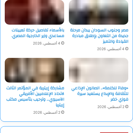
مصر وجنوب السودان يبدآن مرحلة
بالأسماء تفاصيل حركة تعيينات
جديدة من التعاون بإطلاق مبادرة
مساعدي وزير الخارجية المصري.
القيادة والتميز
4 أغسطس، 2026
4 أغسطس، 2026
«وفاءً للكلمة».. الصالون الإذاعي
مشاركة إريترية في المؤتمر الثالث
للثقافة والإبداع يستعيد سيرة
لاتحاد الإعلاميين الأفريقي
فوزي خضر
الآسيوي… وترحيب بتأسيس مكتب
إريتريا
2 أغسطس، 2026
2 أغسطس، 2026