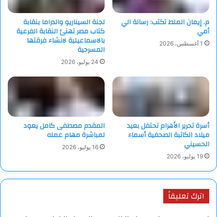
هذا الصدد، سخر ماهر قائلا: “الرهان مرتفع جدًا لأن الفائز سيواجه
بلايك لايفلي”، في إشارة إلى التراجع الإعلامي الأخير لصورة الممثلة.
م. إيمان الملط تكتب: رسالة الي
لجنة السيناريو والدراما بنقابة
أمي
كتاب مصر تهنئ النقابة الفرعية
بالاسماعيلية لانشاء فرقتها
1 أغسطس، 2026
المسرحية
24 يوليو، 2026
أسرة تحرير الأهرام تحتفل بعيد
المقدم مصطفى كامل يعود
ميلاد الكاتبة الصحفية أسماء
لمباشرة مهام عمله
الحسيني
16 يوليو، 2026
وأنهى ماهر بالقول إن أي شعور جيد بين الرجلين ربما انتهى بعد
19 يوليو، 2026
تصعيد ماسك نقده لـ”القانون الجميل والضخم” المدعوم من ترامب،
ودعوته لعزل الرئيس وتأسيس حزب سياسي جديد لمواجهة الحزب
الجمهوري.
اترك تعليقاً