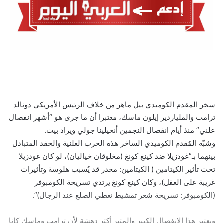
سخر المقدم الكوميدي بيل ماهر من خلاف الرئيس الأمريكي دونالد
ترامب والملياردير إيلون ماسك، معتبرا أن ما جرى هو “أشهر انفصال
علني” منذ أيام انفصال النجمين أنجيلينا جولي ويراد بيت.
وشبّه المُقدم الكوميدي الساخر هذه الحرب العلنية والحقد المتبادل
بينهما بـ”غودزيلا ضد كينغ كونغ (مخلوقان خياليان)، لو كان غودزيلا
تحت تأثير الكيتامين ( الكيتامين: مخدر قد يُسبب هلوسة وتأثيرات
غريبة على العقل)، وكان كينغ كونغ يرتدي تسريحة الكومبوفر
(الكومبوفر: تسريحة شعر تمشيط تغطي الصلع عند الرجال)”.
ويعتبر هذا الانفصال الكبير والمثير أكثر دهشة لأن ترامب وماسك كانا