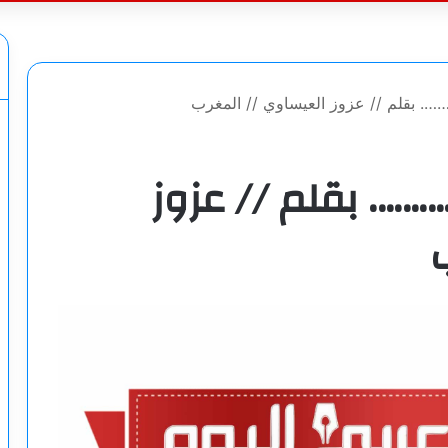
عن
……. بقلم // عزوز العيساوي // المغرب
………. بقلم // عزوز