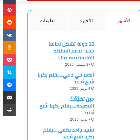
بي
الأشهر
الأخيرة
تعليقات
ki
12 دولة تشكل تحالفا
جديدا لدعم السلطة
et
الفلسطينية ماليا
27 سبتمبر، 2025
سك
الصبر في دمي….بقلم زكريا
ما
شيخ أحمد
4 يونيو، 2025
مشاركة
حين تضيّعُكَ
طب
القصيدة…..بقلم زكريا شيخ
أحمد
7 يونيو، 2025
نشيد واحد يكفي…..بقلم
زكريا شيخ أحمد