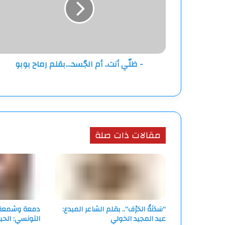
الجّسد....بقلم
رماح
بوبو
- ظلّي أنت.. أم الجّسد....بقلم رماح بوبو
مقالات ذات صلة
“سَدَنَةُ الحَرْف”.. بقلم الشاعر المبدع:
دمعة وشمعة..
عبد المجيد الخولي
التونسي: الحب