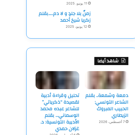
11 يونيو، 2025
زمنٌ بلا جلدٍ و لا دم…..بقلم
زكريا شيخ أحمد
12 يونيو، 2025
شاهد أيضا
دمعة وشمعة.. بقلم
تحليل وقراءة أدبية
الشاعر التونسي:
لقصيدة “ذكرياتي”
الحبيب المبروك
للشاعر عبده محمد
الزيطاري
الوسماني… بقلم
الأديبة التونسية: د.
7 أغسطس، 2026
غزلان حمدي