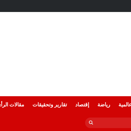
عة.. بقلم الشاعر التونسي: الحبيب المبروك الزيطاري
عالمية
رياضة
إقتصاد
تقارير وتحقيقات
مقالات الرأ
بحث