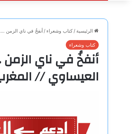
الرئيسية
/
كتاب وشعراء
/
أنفخُ في ناي الزمن …
كتاب وشعراء
أنفخُ في ناي الزمن 
العيساوي // المغرب