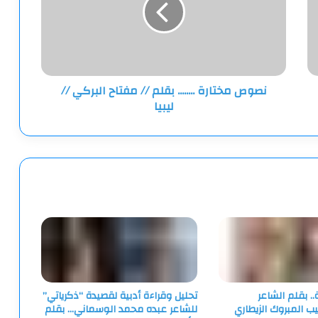
//
مفتاح
البركي
//
ليبيا
نصوص مختارة ........ بقلم // مفتاح البركي //
ليبيا
 بقلم الشاعر
تحليل وقراءة أدبية لقصيدة “ذكرياتي”
يب المبروك الزيطاري
للشاعر عبده محمد الوسماني… بقلم