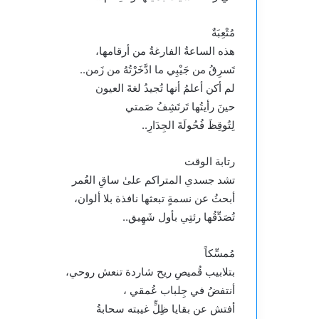
مُتْعِبَةٌ
هذه الساعةُ الفارغةُ من أرقامها،
تَسرِقُ من جَيْبِي ما ادَّخَرْتُهُ من زَمن..
لم أكن أعلمُ أنها تُجيدُ لغةَ العيون
حينَ رأيتُها تَرتَشِفُ صَمتي
لِتُوقِظَ فُحُولَةَ الجِدَارِ..
رتابة الوقت
تشد جسدي المتراكم علىٰ ساقِ العُمر
أبحثُ عن نسمةٍ تبعثها نافذة بلا ألوان،
تُصَدِّقُها رئتِي بأول شَهِيق..
مُمسِّكاً
بتلابيب قُميصِ ريح شاردة تنعش روحي،
أنتفضُ في جِلباب عُمقي ،
أفتش عن بقايا ظِلٍّ غيبته سحابةُ