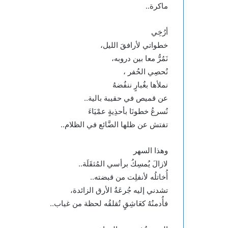
ماكرة..
أرُخِي
خطواتي لأرافقَ الليل،
نَمُرُّ معا بين دروبه،
نُحصِي الحُفر ،
نملأها بغُبارٍ ننفُضهُ
عن قميص في حقيبة بالية..
نُسرعُ خطونَا بأحذِيةٍ عمْيَاءَ
تفتش عن ظلها الضَّائع في الظلام..
وهذا السهر
لازالَ يُمسِكُ برأسي المُثقَلَة..
أُخاتلُه لأنفلِت من قبضته..
تشدني إليه جُرعَةُ الأرق الزائدة،
فأُدمنُهُ كعَاشِقٍ تُقلقُه لحظة من غياب..