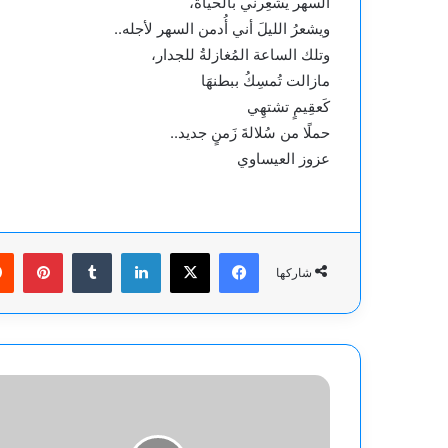
السهر يُشعِرني بالحياة،
ويشعرُ الليلَ أني أُدمن السهر لأجله..
وتلك الساعة المُغازلةُ للجدار،
مازالت تُمسِكُ ببطنهَا
كَعقِيمٍ تشتهِي
حملًا من سُلالةَ زَمنٍ جديد..
عزوز العيساوي
فيسبوك
‫X
لينكدإن
بينت
شاركها
-
ظلّي
أنت..
أم