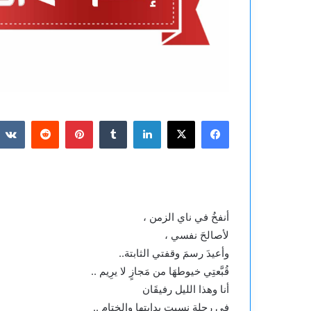
فيسبوك
‫X
لينكدإن
بينتيريست
أنفخُ في ناي الزمن ،
لأصالحَ نفسي ،
وأعيدَ رسمَ وقفتي الثابتة..
قُبَّعتِي خيوطهَا من مَجازٍ لا يرِيم ..
أنا وهذا الليل رفيقَان
في رحلة نسيت بدايتها والخِتام ..