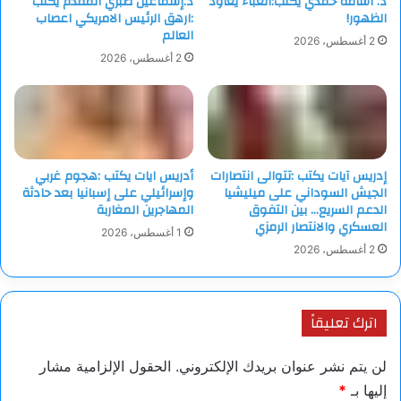
د. اسامة حمدي يكتب:الغباء يعاود
د.إسماعيل صبري المقدم يكتب
الظهور!
:ارهق الرئيس الامريكي اعصاب
العالم
2 أغسطس، 2026
2 أغسطس، 2026
إدريس آيات يكتب :تتوالى انتصارات
أدريس ايات يكتب :هجوم غربي
الجيش السوداني على ميليشيا
وإسرائيلي على إسبانيا بعد حادثة
الدعم السريع… بين التفوق
المهاجرين المغاربة
العسكري والانتصار الرمزي
1 أغسطس، 2026
2 أغسطس، 2026
اترك تعليقاً
لن يتم نشر عنوان بريدك الإلكتروني.
الحقول الإلزامية مشار
إليها بـ
*