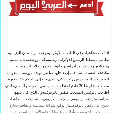
اندلعت مظاهرات في العاصمة الأوكرانية وعدد من المدن الرئيسية
تطالب بإسقاط الرئيس الأوكراني زيلينيسكي، ووصفته بأنه مستبد
وديكتاتور وفاسد، بعد أن أصدر قانونا يحد من صلاحيات هيئات
مكافحة الفساد، التي قال إن داخلها عناصر مؤيدة لروسيا .. يبدو أن
الغرب قرر التخلص من زلينيسكي، الذي جاء إلى الحكم عقب ثورة
مصطنعة عام 2014 قادتها منظمات ما يسمى المجتمع المدني، التي
أطاحت بالرئيس المنتخب فيكتور يانوكوفيتش، الذي كان ينتهج
سياسة متوازنة بين روسيا والإتحاد الأوروبي، بينما رفعت مظاهرات
تحتج على رفض يانوكوفيتش توقيع شراكة سياسية واتفاقية تجارة
حرة الإتحاد الأوروبي، وأطلقت عليها الدعاية الأوروبية اسمي ثورة