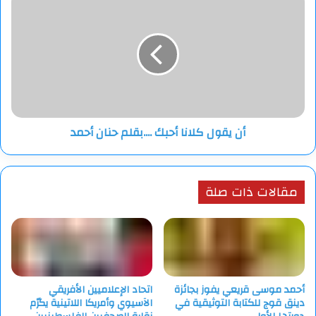
يقول
كلانا
أحبك
....بقلم
حنان
أحمد
أن يقول كلانا أحبك ....بقلم حنان أحمد
مقالات ذات صلة
أحمد موسى قريعي يفوز بجائزة
اتحاد الإعلاميين الأفريقي
دينق قوج للكتابة التوثيقية في
الآسيوي وأمريكا اللاتينية يكرّم