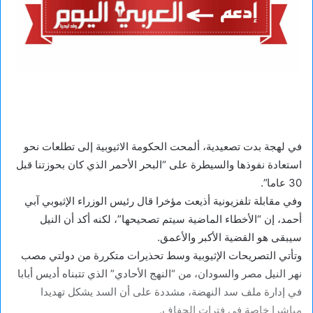
في لهجة بدت تصعيدية، ألمحت الحكومة الاثيوبية إلى تطلعات نحو
استعادة نفوذها والسيطرة على “البحر الأحمر الذي كان بحوزتنا قبل
30 عاما”.
وفي مقابلة تلفزيونية أذيعت مؤخرا قال رئيس الوزراء الإثيوبي آبي
أحمد، إن “الأخطاء الماضية سيتم تصحيحها”، لكنه أكد أن النيل
سيبقى هو القضية الأكبر والأعمق.
وتأتي التصريحات الإثيوبية وسط تحذيرات متكررة من دولتي مصب
نهر النيل مصر والسودان، من “النهج الأحادي” الذي تتبناه أديس أبابا
في إدارة ملف سد النهضة، مشددة على أن السد يشكل تهديدا
مباشرا خاصة في فترات الجفاف.