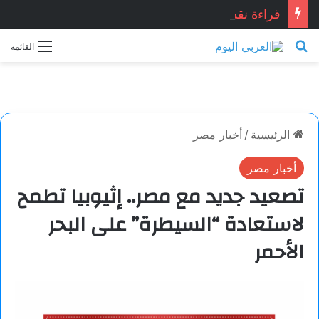
قراءة نقدية في قصيدة: “العِشْقُ قصّةُ نِهَايَة… حين تصبح القصيدة أكثر علمانية ومصداقيّة”.. للشاعر المصري المبدع: أشرف ياسين شبانه.. بقلم الأديبة: نجاح الدروبي
بحث عن
القائمة
الرئيسية
/
أخبار مصر
أخبار مصر
تصعيد جديد مع مصر.. إثيوبيا تطمح
لاستعادة “السيطرة” على البحر
الأحمر