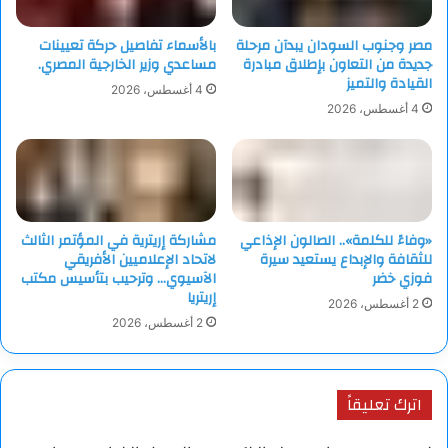
البحر الأحمر، وهو ما أغضب حكومة الصومال الفيدرالية واعتبرته
مساسا بسيادتها، كما رفضت دول البحر الأحمر الأخرى مصر وجيبوتي
مصر وجنوب السودان يبدآن مرحلة
بالأسماء تفاصيل حركة تعيينات
وإريتريا تلك الخطوة.
جديدة من التعاون بإطلاق مبادرة
مساعدي وزير الخارجية المصري.
القيادة والتميز
4 أغسطس، 2026
وعقدت مصر والصومال وإريتريا قمما ثلاثية ولقاءات على مستوى
4 أغسطس، 2026
وزراء الخارجية، وأكدت في بيانات مشتركة “ضرورة اقتصار حفظ أمن
البحر الأحمر على الدول المطلة عليه”.
«وفاءً للكلمة».. الصالون الإذاعي
مشاركة إريترية في المؤتمر الثالث
للثقافة والإبداع يستعيد سيرة
لاتحاد الإعلاميين الأفريقي
فوزي خضر
الآسيوي… وترحيب بتأسيس مكتب
إريتريا
2 أغسطس، 2026
2 أغسطس، 2026
اترك تعليقاً