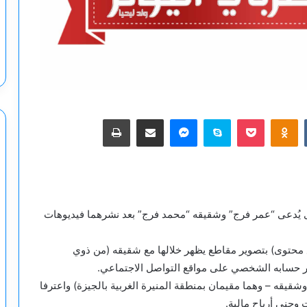
‫Pocket
Odnoklassniki
سكايب
ماسنجر
مشاركة عبر البريد
طباعة
 يُدعى “عمر فرج” وشقيقه “محمد فرج” بعد نشرهما فيديوهات
 محتوى) بتصوير مقاطع يظهر خلالها مع شقيقه (من ذوي
بر حسابه الشخصي على مواقع التواصل الاجتماعي.
يقه – وهما مقيمان بمنطقة المنيرة الغربية بالجيزة) واعترفا
وجني أرباح مالية.