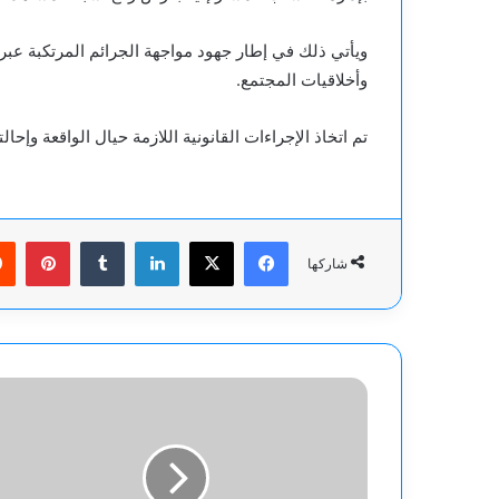
ويأتي ذلك في إطار جهود مواجهة الجرائم المرتكبة عبر
وأخلاقيات المجتمع.
تم اتخاذ الإجراءات القانونية اللازمة حيال الواقعة وإحال
فيسبوك
‫X
لينكدإن
بينت
شاركها
"أكسيوس":
ويتكوف
يقدم
عرضا
جديدا