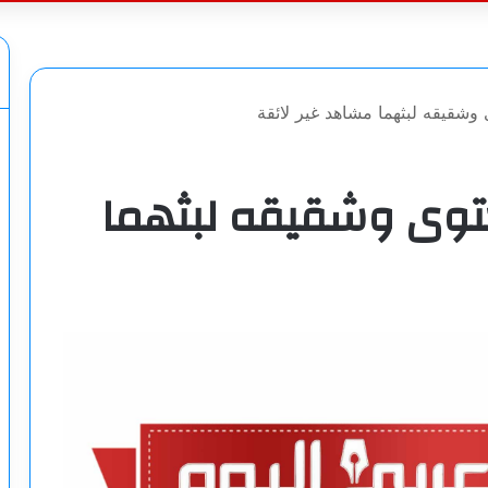
عن
شقيقه لبثهما مشاهد غير لائقة
توى وشقيقه لبثهما