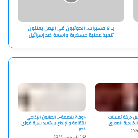
اليمن
يعلنون
تنفيذ
عملية
بـ 8 مسيرات.. الحوثيون في اليمن يعلنون
عسكرية
تنفيذ عملية عسكرية واسعة ضد إسرائيل
واسعة
ضد
إسرائيل
يل حركة تعيينات
«وفاءً للكلمة».. الصالون الإذاعي
لخارجية المصري.
للثقافة والإبداع يستعيد سيرة فوزي
خضر
2 أغسطس، 2026