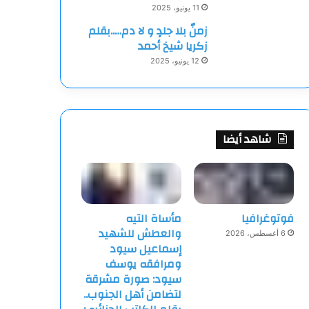
11 يونيو، 2025
زمنٌ بلا جلدٍ و لا دم…..بقلم
زكريا شيخ أحمد
12 يونيو، 2025
شاهد أيضا
فوتوغرافيا
مأساة التيه
والعطش للشهيد
6 أغسطس، 2026
إسماعيل سيود
ومرافقه يوسف
سيود: صورة مشرقة
لتضامن أهل الجنوب..