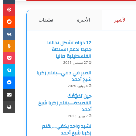
بي
الأشهر
الأخيرة
تعليقات
ki
12 دولة تشكل تحالفا
جديدا لدعم السلطة
et
الفلسطينية ماليا
27 سبتمبر، 2025
سك
الصبر في دمي….بقلم زكريا
ما
شيخ أحمد
4 يونيو، 2025
مشاركة
حين تضيّعُكَ
طب
القصيدة…..بقلم زكريا شيخ
أحمد
7 يونيو، 2025
نشيد واحد يكفي…..بقلم
زكريا شيخ أحمد