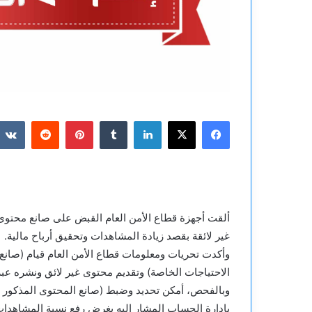
فيسبوك
‫X
لينكدإن
بينتيريست
ألقت أجهزة قطاع الأمن العام القبض على صانع محتوى
غير لائقة بقصد زيادة المشاهدات وتحقيق أرباح مالية.
وأكدت تحريات ومعلومات قطاع الأمن العام قيام (صانع
الاحتياجات الخاصة) وتقديم محتوى غير لائق ونشره ع
وبالفحص، أمكن تحديد وضبط (صانع المحتوى المذكور وشق
بإدارة الحساب المشار إليه بغرض رفع نسبة المشاهدات 