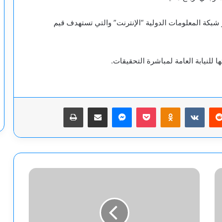
 شبكة المعلومات الدولية “الإنترنت” والتي تستهدف قيم
تها للنيابة العامة لمباشرة التحقيقات.
يريست
‫Pocket
Odnoklassniki
ماسنجر
مشاركة عبر البريد
طباعة
بـ
8
مسيرات..
الحوثيون
في