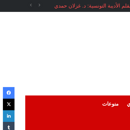
م الأديبة التونسية: د. غزلان حمدي
في
‫X
ي
منوعات
لي