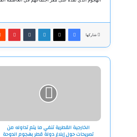
فيسبوك
‫X
لينكدإن
بينت
شاركها
الخارجية
القطرية
تنفي
ما
يتم
تداوله
من
تصريحات
حول
الخارجية القطرية تنفي ما يتم تداوله من
إبلاغ
تصريحات حول إبلاغ دولة قطر بهجوم الدوحة
دولة