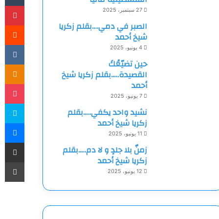
بي
27 سبتمبر، 2025
الصبر في دمي….بقلم زكريا
شيخ أحمد
4 يونيو، 2025
حين تضيّعُكَ
ki
القصيدة…..بقلم زكريا شيخ
أحمد
et
7 يونيو، 2025
سك
نشيد واحد يكفي…..بقلم
زكريا شيخ أحمد
ما
11 يونيو، 2025
مشاركة
زمنٌ بلا جلدٍ و لا دم…..بقلم
زكريا شيخ أحمد
طب
12 يونيو، 2025