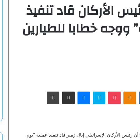
يس الأركان قاد تنفيذ
 ووجه خطابا للطيارين
‫Pocket
Odnoklassniki
سكايب
ماسنجر
مشاركة عبر البريد
طباعة
 رئيس الأركان الإسرائيلي إيال زمير قاد تنفيذ عملية “يوم