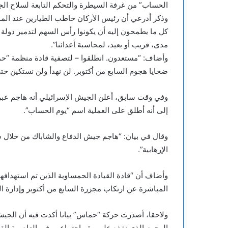
الحساب” من غرفة السيطرة والتحكم التابعة لسلاح الج
وذكر أدرعي أن رئيس الأركان خاطب الطيارين عند المواف
كل ما يطمحون إليه أن يكونوا رأس السهم لتدمير دولة
مدى، قريب أو بعيد، لمحاسبة أعدائنا”.
وأضاف: “مستعدون. انطلقوا – لتصفية قادة منظمة “حماس
ضحايا هجوم السابع من أكتوبر. لن نهدأ ولن نستكين ح
وفي وقت سابق، أعلن الجيش الإسرائيلي أنه هاجم عبر
إلى أنه أطلق على العملية اسم “يوم الحساب”.
وقال في بيان: “هاجم جيش الدفاع والشاباك من خلال 
الإرهابية”.
وأضاف أن “‏قادة القيادة الحمساوية الذين تم استهدا
المباشرة عن ارتكاب مجزرة السابع من أكتوبر وإدارة ا
ولاحقا، أصدرت حركة “حماس” بيانا أكدت فيه أن الجيش
الهجوم الذي نفذه على مقر اجتماعهم في العاصمة القط