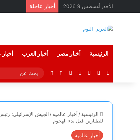
أخبار عاجلة
الأحد, أغسطس 9 2026
الرئيسية
أخبار مصر
أخبار العرب
أخبار 
‫X
فيسبوك
لينكدإن
‫YouTube
انستقرام
مقال عشوائي
الوضع المظلم
الرئيسية
/
أخبار عالميه
/
الجيش الإسرائيلي: رئيس 
للطيارين قبل بدء الهجوم
أخبار عالميه