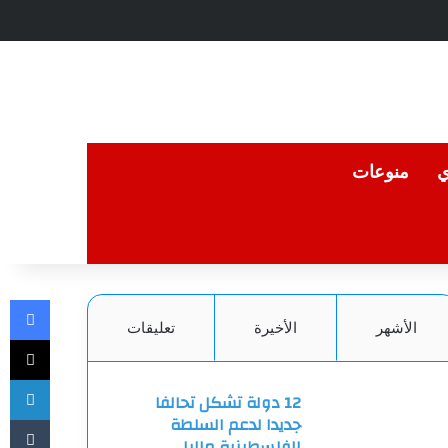
ي
منوعات
في
الأشهر
الأخيرة
تعليقات
‫X
لي
12 دولة تشكل تحالفا
جديدا لدعم السلطة
الفلسطينية ماليا