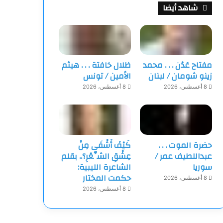
شاهد أيضا
مفتاح عَدْن . . . محمد
ظلال خافتة . . . هيثم
زينو شومان / لبنان
الأمين / تونس
8 أغسطس، 2026
8 أغسطس، 2026
حضرة الموت . . .
كَيْفَ أَشْفَى مِنْ
عبداللطيف عمر /
عِشْقِ الشِّعْرِ؟.. بقلم
سوريا
الشاعرة الليبية:
حكمت المختار
8 أغسطس، 2026
8 أغسطس، 2026