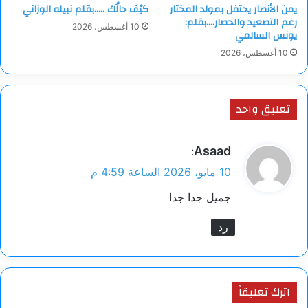
يمن الأنصار يحتفل بمولد المختار
كيْف حالُك …..بقلم نبيله الوزاني
رغم التصعيد والحصار….بقلم:
10 أغسطس، 2026
يونس السالمي
10 أغسطس، 2026
تعليق واحد
ي
Asaad
:
ق
10 مايو، 2026 الساعة 4:59 م
و
جميل جدا جدا
ل
رد
اترك تعليقاً