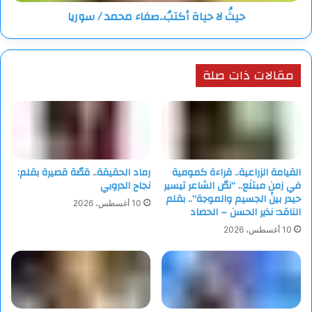
حيثُ لا حياة أكتبُ..صفاء محمد / سوريا
مقالات ذات صلة
القيامة الزراعية.. قراءة كمومية
رماد الحقيقة.. قصّة قصيرة بقلم:
في زمنٍ مبتلَع.. “نصّ الشاعر تيسير
نجاح الدروبي
حيدر بين الجسيم والموجة”.. بقلم
10 أغسطس، 2026
الناقد: نذير الحسن – الحصاد
10 أغسطس، 2026