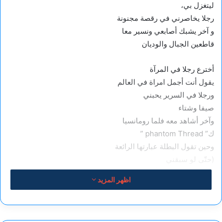
ليتغزل بي،
رجلا يخاصرني في رقصة مجنونة
و آخر يشبك أصابعي ونسير معا
قاطعين الجبال والوديان
أخترع رجلا في المرآة
يقول أنت أجمل امراة في العالم
ورجلا في السرير يحبني
صيفا وشتاء
وآخر أشاهد معه فلما رومانسيا
ك” phantom Thread ”
وحين تقول البطلة عبارتها الرائعة
(حتّى لو سبقني
سأنتظره في حياة أخرى
اظهر المزيد
وأخرى وأخرى بعدها ،
وإن تأخّر
سأتحلّى بالصبر إلى أن يأتي )