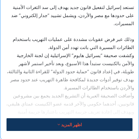
تستعد إسرائيل لتفعيل قانون جديد يهدف إلى سد الثغرات الأمنية
على حدودها مع مصر والأردن، ويشمل تشييد “جدار إلكتروني” ضد
المسيرات.
وذلك عبر فرض عقوبات مشددة على عمليات التهريب باستخدام
الطائرات المسيرة التي باتت تهدد أمن الدولة.
وكشفت صحيفة “يسرائيل هايوم” الإسرائيلية إن لجنة الخارجية
والأمن بالكنيست ستبدأ هذا الأسبوع، وبعد تأخير استمر لأشهر
طويلة، في إعداد قانون “حماية حدود الدولة” للقراءة الثانية والثالثة،
بهدف توفير أدوات جديدة لمكافحة ظاهرة التهريب عند حدود مصر
والأردن باستخدام الطائرات المسيرة.
وأضافت الصحيفة العبرية أن التشريع الجديد يجمع بين مشروعين
قانونيين، أحدهما حكومي والآخر قدمه عضو الكنيست عمتاي هليفي،
ويهدف إلى إعادة تعريف جريمة التهريب باعتبارها جريمة أمنية
وليست جنائية كما هو الحال حاليا، وبناء على ذلك تشديد العقوبة،
اظهر المزيد
حيث كان المهرب الذي يتم القبض عليه يواجه تهما جنائية بعقوبة
تصل إلى 3 سنوات سجن، وبعد إقرار القانون الجديد سيتمكن القضاء