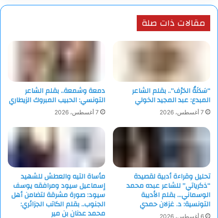
​أنت الحقيقة..
مقالات ذات صلة
والبقية كلهم..
خلف المكاتب..
كذبة بيضاء!
“سَدَنَةُ الحَرْف”.. بقلم الشاعر
دمعة وشمعة.. بقلم الشاعر
المبدع: عبد المجيد الخولي
التونسي: الحبيب المبروك الزيطاري
7 أغسطس، 2026
7 أغسطس، 2026
تحليل وقراءة أدبية لقصيدة
مأساة التيه والعطش للشهيد
“ذكرياتي” للشاعر عبده محمد
إسماعيل سيود ومرافقه يوسف
الوسماني… بقلم الأديبة
سيود: صورة مشرقة لتضامن أهل
التونسية: د. غزلان حمدي
الجنوب.. بقلم الكاتب الجزائري:
محمد عدنان بن مير
6 أغسطس، 2026