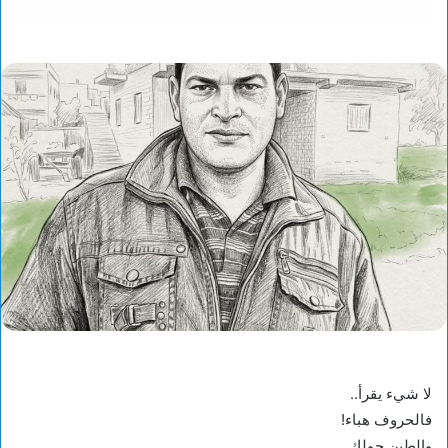
​لا شيء يقرأ..
فالحروف هباء!
والطين حولك..