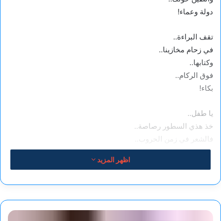
دولة وعماء!
​تقف البراءة..
في زحام مخازينا..
وكتابها..
فوق الركام..
بكاء!
​يا طفل..
خذ هذي السطور رصاصة..
فالشعر في زمن الحروب..
رياء!
اظهر المزيد
​خلف الخيام..
قيامة منسية..
والعالم المخمور..
حان
فيه غباء!