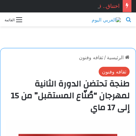
اختناق.. قصَّة قصيرة جدَّاً بقلم الكاتب: حسن لختام
بحث عن
القائمة
الرئيسية
/
ثقافه وفنون
ثقافه وفنون
طنجة تحتضن الدورة الثانية
لمهرجان “صُنّاع المستقبل” من 15
إلى 17 ماي