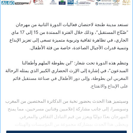
تستعد مدينة طنجة لاحتضان فعاليات الدورة الثانية من مهرجان
“صُنّاع المستقبل”، وذلك خلال الفترة الممتدة من 15 إلى 17 ماي
الجاري، في تظاهرة ثقافية وتربوية متميزة تسعى إلى تعزيز الإبداع
وتنمية قدرات الأجيال الصاعدة، خاصة من فئة الأطفال.
وتنظم هذه الدورة تحت شعار: “ابن بطوطة الملهم وأطفالنا
المبدعون”، في إشارة إلى الإرث الحضاري الكبير الذي يمثله الرحالة
المغربي ابن بطوطة، وإلى دور الأطفال في صناعة مستقبل قائم
على الإبداع والانفتاح.
وسيتميز هذا الحدث بحضور نخبة من الدكاترة المختصين من المغرب
وسويسرا، إلى جانب مشاركة إعلاميين وفنانين مسرحيين، مما يمنح
المهرجان بعدًا دوليًا ويعزز من قيم التبادل الثقافي والمعرفي.
ويحظى هذا الحدث بمشاركة مجموعة من المؤسسات والهيئات
البارزة، من بينها المرصد الوطني لحقوق الطفل، معهد الأميرة للا