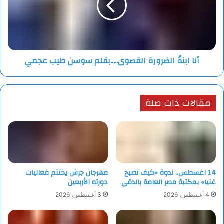
سوسن
وتحظى هذه الدورة بدعم من ولاية جهة طنجة تطوان الحسيمة، التي
طيب
آمنت بفكرة مهرجان “صُنّاع المستقبل” وساهمت في تعزيز
عجمي
استمراريته، إيمانًا منها بأهمية الاستثمار في الطفولة كركيزة
أساسية لبناء مجتمع متوازن ومبدع.
أنا ابنةُ الضرورة القصوى.....بقلم سوسن طيب عجمي
ويأتي تنظيم هذه التظاهرة في إطار رؤية شاملة تروم دعم الطفولة،
وتعزيز قيم الإبداع والتسامح، وفتح آفاق جديدة أمام الأطفال للتعبير
عن ذواتهم والمساهمة في بناء مستقبل واعد.
مقالات ذات صلة
14 اغسطس.. ندوة «كيف تصبح
مهرجان جرش يختتم فعاليات
غنيا» بمكتبة مصر العامة بالدقي
دورته الأربعين
4 أغسطس، 2026
3 أغسطس، 2026