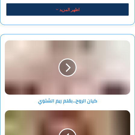
وقال رجل الأعمال علي سالم، رئيس مجلس إدارة شركة الشحنة
اظهر المزيد
الكهربائية، إن الاجتماع ناقش ضرورة التوسع في إقامة مشروعات
صناعية عربية مشتركة، بما يعزز من قدرة الدول العربية على مواجهة
التكتلات الاقتصادية العالمية والإقليمية، مؤكدًا أن المرحلة الحالية
تتطلب تنسيقًا أكبر بين القطاعين الصناعي والاستثماري في مختلف
كيان
الدول العربية.
الروح…
بقلم
المهندس علي سالم : لجنة التعاون العربي باتحاد الصناعات تبحث
ريم
دعم التكامل الصناعي وزيادة الاستثمارات والمشروعات العربية
الشتوي
المشتركة
كيان الروح…بقلم ريم الشتوي
وغفا
فيّ…
بقلم
طاهر