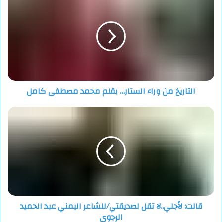
من
“لا بأس… سيُشرقُ الفجرُ ولو تأخّر.”
وراء
الستار…
بقلم
محمد
مصطفى
كامل
التاريخ من وراء الستار… بقلم محمد مصطفى كامل
قالت:
لأجلي..لا
تقل
لصديقتي/
للشاعر
اليمني
عبد
الحميد
الرجوي
قالت: لأجلي..لا تقل لصديقتي/للشاعر اليمني عبد الحميد
الرجوي