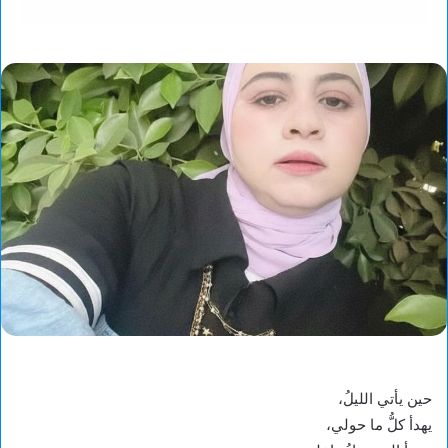
حين يأتي الليلُ،
يهدأ كلُّ ما حولي،