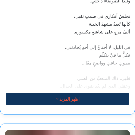
وتبدأ الضوضاءُ داخلي.
تجلسُ أفكاري في صمتٍ ثقيل،
كأنها تُعيدُ مشهدَ الخيبة
ألفَ مرةٍ على شاشةٍ مكسورة.
في الليل، لا أحتاجُ إلى أحدٍ يُحادثني،
فكلُّ ما فيَّ يتكلّم
بصوتٍ خافتٍ وواضحٍ معًا…
قلبي، ذاك المتعبُ من الصبر،
وعقلي الذي لم يَعُد يقوى على الجدال.
اظهر المزيد
أُغمضُ عينيّ — لا لأهرب،
بل لأحتوي نفسي كما أحتوي طفلةً
فقدت طريقها،
وأهمسُ لها:
التاريخ