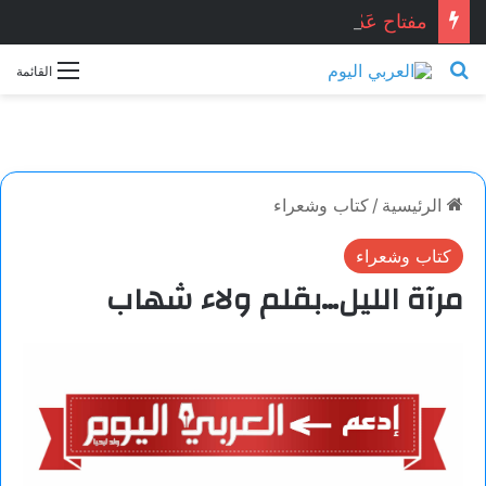
مفتاح عَدْن . . . محمد زينو شومان / لبنان
بحث عن
القائمة
الرئيسية
/
كتاب وشعراء
كتاب وشعراء
مرآة الليل…بقلم ولاء شهاب