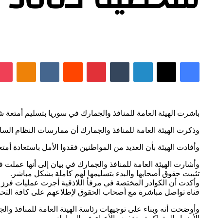
فيسبوك
‫X
لينكدإن
بينتيريست
sniki
باشرت الهيئة العامة للمنافذ والجمارك في سوريا بتسليم أمتعة شخصية تعود لنحو 300 عائلة سورية في مرفأ اللاذقية بعد سنوات من التأخير والعرقلة 
وذكرت الهيئة العامة للمنافذ والجمارك أن ممارسات النظام السا
وأفادت الهيئة بأن العديد من المواطنين فقدوا الأمل باستعادة أ
وأشارت الهيئة العامة للمنافذ والجمارك في بيان إلى أنها عملت فو
تثبيت حقوق أصحابها والبدء بتسليمها لهم كاملة بشكل مباشر.
وأكدت أن الكوادر المختصة في مرفأ اللاذقية أجرت عمليات فرز
قناة تواصل مباشرة مع أصحاب الحقوق لإطلاعهم على كافة التحديث
وأوضحت أنه وبناء على توجيهات رئاسة الهيئة العامة للمنافذ وال