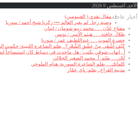
الأحد, أغسطس 9 2026
أخبار عاجلة
مقال نقدي ( الفينومين)
وصية رجل لم يغير العالم ••• زكريا شيخ أحمد / سوريا
مفتاح عَدْن . . . محمد زينو شومان / لبنان
ظلال خافتة . . . هيثم الأمين / تونس
حضرة الموت . . . عبداللطيف عمر / سوريا
كَيْفَ أَشْفَى مِنْ عِشْقِ الشِّعْرِ؟.. بقلم الشاعرة الليبية: حكمت ال
أ . إيهاب شوقي يكتب : هل ماحدث في دمياط كان استنساخاً لت
لَحْن… بقلم: أ. محمد الصغير الجلالي
كلماتك… بقلم الشاعرة السورية: هيام الملوحي
مدينة الفَراغ.. بقلم: ناي عمّار