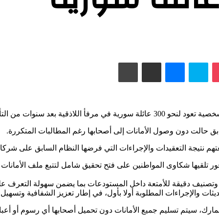
Odnoklas
‫Pocket
سكايب
ماسنجر
مشاركة عبر البريد
طباعة
التي تسببت بها ممارسات النظام السابق.
بق حالت دون وصول الأمانات إلى أصحابها رغم المطالبات المتكررة.
متعتهم نتيجة التعقيدات والإجراءات التي فرضها النظام السابق على شرك
ر تلقيها شكاوى المواطنين على فتح تحقيق شامل لتتبع ملف الأمانات ومعا
 وتصنيف دقيقة للأمتعة داخل المستودعات بما يضمن سهولة التعرف علي
ات والإجراءات المطلوبة أولا بأول، في إطار تعزيز الشفافية وتسهيل 
جمارك، سيتم تسليم جميع الأمانات دون تحميل أصحابها أي رسوم أو أعباء