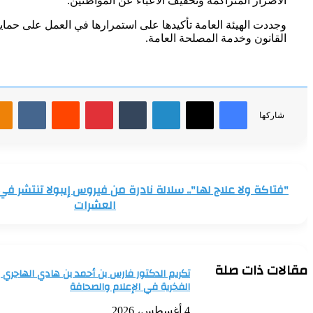
الأضرار المتراكمة وتخفيف الأعباء عن المواطنين.
وجددت الهيئة العامة تأكيدها على استمرارها في العمل على حماي
القانون وخدمة المصلحة العامة.
فيسبوك
‫X
لينكدإن
بينتيريست
شاركها
"فتاكة
ولا
"فتاكة ولا علاج لها".. سلالة نادرة من فيروس إيبولا تنتشر في
علاج
العشرات
لها"..
سلالة
نادرة
من
فيروس
مقالات ذات صلة
تكريم الدكتور فارس بن أحمد بن هادي الهاجري 
إيبولا
الفخرية في الإعلام والصحافة
تنتشر
في
4 أغسطس، 2026