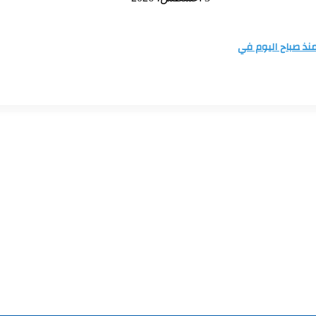
بضم
غرينلاند
يا في غزة منذ صباح اليوم في