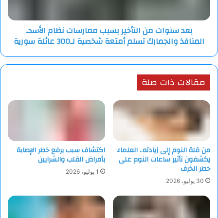
الأسد..
المنافذ
بعد سنوات من التأخير بسبب ممارسات نظام الأسد..
والجمارك
المنافذ والجمارك تسلم أمتعة شخصية لـ300 عائلة سورية
تسلم
أمتعة
شخصية
لـ300
مقالات ذات صلة
عائلة
سورية
من قلة النوم إلى زيادته.. العلماء
اكتشاف سبب يرفع خطر الإصابة
يكشفون تأثير ساعات النوم على
بأمراض القلب والشرايين
خطر الخرف
1 يوليو، 2026
30 يوليو، 2026