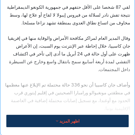
لقي 87 شخصا على الأقل حتفهم في جمهورية الكونغو الديمقراطية
نتيجة تفش نادر لسلالة من فيروس إيبولا لا لقاح أو علاج لها، وسط
مخاوف من اتساع نطاق العدوى بمنطقة تشهد نزاعا مسلحا.
وقال المدير العام لمراكز مكافحة الأمراض والوقاية منها في إفريقيا
جان كاسييا، خلال إحاطة عبر الإنترنت يوم السبت، إن الأعراض
ظهرت على أول حالة في 24 أبريل ما أدى إلى تأخر في اكتشاف
التفشي لمدة أربعة أسابيع سمح بانتقال واسع وخارج عن السيطرة
داخل المجتمعات.
وأضاف جان كاسييا أن نحو 336 حالة محتملة تم الإبلاغ عنها معظمها
في منطقتي مونغبوالو ورامبارا الصحيتين في إقليم إيتوري قرب
الحدود مع أوغندا، مع تسجيل إصابات محتملة إضافية في العاصمة
الإقليمية بونيا.
اظهر المزيد
وأوضح المدير العام لمراكز مكافحة الأمراض والوقاية منها في
إفريقيا أن أربع وفيات فقط تم تأكيدها مخبريا بين الحالات الإيجابية.