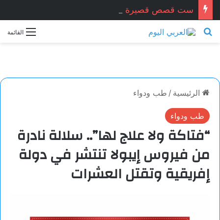
ست قصص قصيرة جدا … زكريا شيخ أحمد / سوريا
بحث عن
القائمة
الرئيسية
/
طب ودواء
طب ودواء
“فتاكة ولا علاج لها”.. سلالة نادرة
من فيروس إيبولا تنتشر في دولة
إفريقية وتقتل العشرات