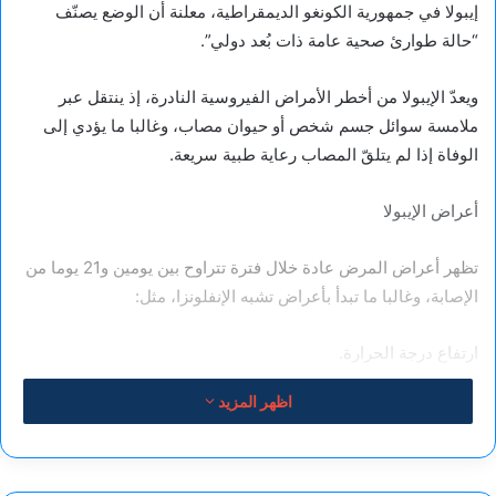
إيبولا في جمهورية الكونغو الديمقراطية، معلنة أن الوضع يصنّف
“حالة طوارئ صحية عامة ذات بُعد دولي”.
ويعدّ الإيبولا من أخطر الأمراض الفيروسية النادرة، إذ ينتقل عبر
ملامسة سوائل جسم شخص أو حيوان مصاب، وغالبا ما يؤدي إلى
الوفاة إذا لم يتلقّ المصاب رعاية طبية سريعة.
أعراض الإيبولا
تظهر أعراض المرض عادة خلال فترة تتراوح بين يومين و21 يوما من
الإصابة، وغالبا ما تبدأ بأعراض تشبه الإنفلونزا، مثل:
ارتفاع درجة الحرارة.
الإرهاق الشديد.
اظهر المزيد
الصداع.
آلام العضلات.
التهاب الحلق.