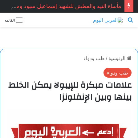
مأساة التيه والعطش للشهيد إسماعيل سيود ومرافقه يوسف سيود: صورة مشرقة لتضامن أهل الجنوب.. بقلم الكاتب الجزائري: محمد عدنان بن مير
بحث عن
القائمة
الرئيسية
/
طب ودواء
طب ودواء
علامات مبكرة للإيبولا يمكن الخلط
بينها وبين الإنفلونزا