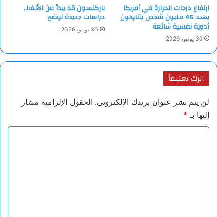
ارتفاع درجات الحرارة في أمريكا
باركنسون قد يبدأ من الأنف!..
يهدد 46 مليون شخص يتناولون
دراسات جديدة توضح
وبحسب منظمة الصحة العالمية، يبلغ متوسط معدل الوفيات الناتجة
أدوية نفسية شائعة
عن الإيبولا نحو 50%، فيما تراوحت نسب الوفيات في موجات
30 يونيو، 2026
30 يونيو، 2026
التفشي السابقة بين 25% و90%، بحسب سرعة اكتشاف الحالات
وتوفر الرعاية الصحية.
اترك تعليقاً
المصدر: ميرور
لن يتم نشر عنوان بريدك الإلكتروني.
الحقول الإلزامية مشار
إليها بـ
*
ا
ل
ت
ع
ل
ي