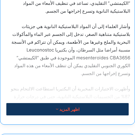
“الكيمتشي” التقليدي، تساعد في تنظيف الأمعاء من المواد
البلاستيكية النانوية وتسرع إخراجها من الجسم.
وأشار العلماء إلى أن المواد البلاستيكية النانوية هي جزيئات
بلاستيكية متناهية الصغر، تدخل إلى الجسم عبر الماء والمأكولات
البحرية والملح وغيرها من الأطعمة، ويمكن أن تتراكم في الأنسجة
مسببة أمراضا مثل السرطان، وأن بكتيريا Leuconostoc
mesenteroides CBA3656 الموجودة في طبق “الكيمتشي”
الكوري الجنوبي التقليدي يمكن أن تنظف الأمعاء من هذه المواد
وتسرع إخراجها من الجسم.
وأظهرت الاختبارات المخبرية أن البكتيريا استطاعت الالتحام بنحو
87% من الجسيمات البلاستيكية النانوية، حتى في درجات حرارة
ومستويات حموضة مختلفة، وفي ظل ظروف تحاكي الأمعاء البشرية،
اظهر المزيد
ظلت الكفاءة عالية، حوالي 57%، وأن هذه الجزيئات تلتحم بسطح
البكتيريا، ليتمكن الجسم من طرحها بشكل طبيعي.