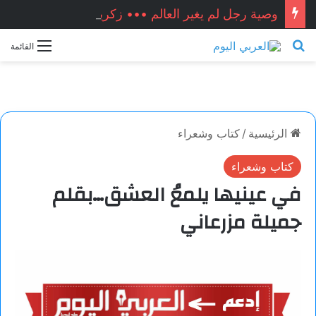
وصية رجل لم يغير العالم ••• زكريا شيخ أحمد / سوريا
بحث عن
القائمة
الرئيسية
/
كتاب وشعراء
كتاب وشعراء
في عينيها يلمعُ العشق…بقلم
جميلة مزرعاني