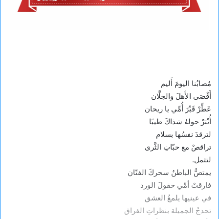
مُصابُنا اليومَ أَليم
أَقْصَى الأَهلَ والخِلَّان
عَطِّرْ قَبْرَ أُمِّي يا ريحان
أُنْثرْ حولهُ شذاكَ طيبًا
لترقدَ نفسُها بسلام
تراقصْ مع حبّاتِ الثَّرى
لتثمل.
يمتصُّ الباطنُ سحركَ الفتّان
فارقتْ أمِّي حقولَ الورد
في عينيها يلمعُ العشق
تحدجُ الجميلة بنظراتِ الفراق