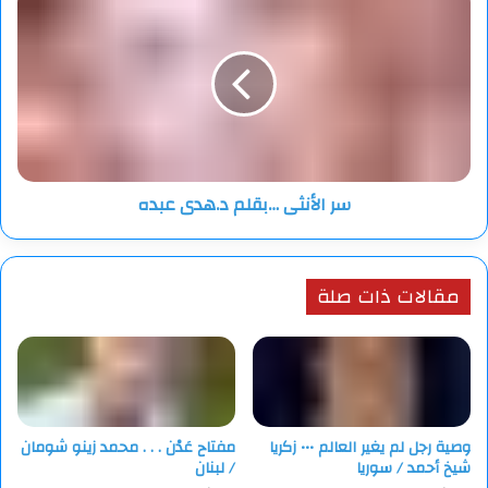
وتحلو بينَ خمائلِه الأَحلامُ
الأنثى
…
بقلم
د.هدى
عبده
سر الأنثى …بقلم د.هدى عبده
مقالات ذات صلة
وصية رجل لم يغير العالم ••• زكريا
مفتاح عَدْن . . . محمد زينو شومان
شيخ أحمد / سوريا
/ لبنان