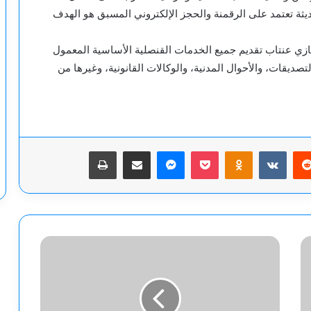
ديثة تعتمد على الرقمنة والحجز الإلكتروني المسبق هو الهدف
ازي عنتاب تقديم جميع الخدمات القنصلية الأساسية المعمول
صديقات، والأحوال المدنية، والوكالات القانونية، وغيرها من
يريست
‫Pocket
Odnoklassniki
ماسنجر
مشاركة عبر البريد
طباعة
أول
حالة
طرد
في
كأس