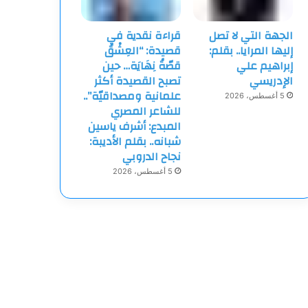
الجهة التي لا تصل
قراءة نقدية في
إليها المرايا.. بقلم:
قصيدة: “العِشْقُ
إبراهيم علي
قصّةُ نِهَايَة… حين
الإدريسي
تصبح القصيدة أكثر
علمانية ومصداقيّة”..
5 أغسطس، 2026
للشاعر المصري
المبدع: أشرف ياسين
شبانه.. بقلم الأديبة:
نجاح الدروبي
5 أغسطس، 2026