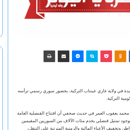
‫Pocket
Odnoklassniki
سكايب
ماسنجر
مشاركة عبر البريد
طباعة
ديدة في ولاية غازي عينتاب التركية، بحضور سوري رسمي ترأسه
ية التركية.
ية محمد يعقوب العمر في حديث صحفي أن افتتاح القنصلية العامة
لوجود تمثيل قنصلي يخدم مئات الآلاف من السوريين المقيمين
ن وتخفيف الأعباء المالية والزمنية المترتبة على التنقل،