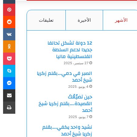
بي
الأشهر
الأخيرة
تعليقات
ki
12 دولة تشكل تحالفا
جديدا لدعم السلطة
et
الفلسطينية ماليا
27 سبتمبر، 2025
سك
الصبر في دمي….بقلم زكريا
ما
شيخ أحمد
4 يونيو، 2025
مشاركة
حين تضيّعُكَ
طب
القصيدة…..بقلم زكريا شيخ
أحمد
7 يونيو، 2025
نشيد واحد يكفي…..بقلم
زكريا شيخ أحمد