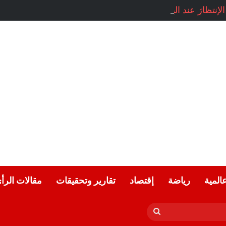
 الإنتظارَ عند البابِ …صفاء محمد / سوريا
عالمية
رياضة
إقتصاد
تقارير وتحقيقات
مقالات الرأ
بحث