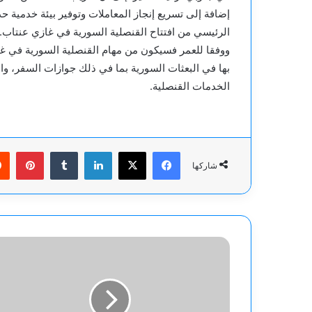
إضافة إلى تسريع إنجاز المعاملات وتوفير بيئة خدمية ح
الرئيسي من افتتاح القنصلية السورية في غازي عنتاب.
ووفقا للعمر فسيكون من مهام القنصلية السورية في غ
بها في البعثات السورية بما في ذلك جوازات السفر، والت
الخدمات القنصلية.
فيسبوك
‫X
لينكدإن
بينت
شاركها
بريطانيا..
صفعة
ثانية
من
العيار