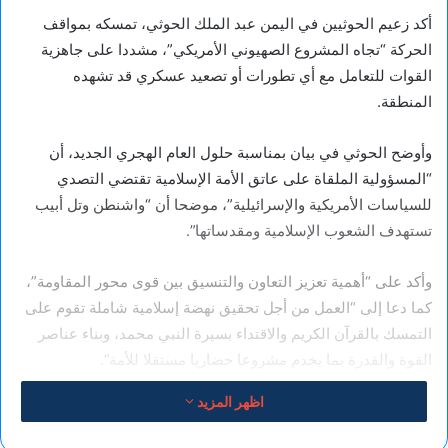
أكد زعيم الحوثيين في اليمن عبد الملك الحوثي، تمسكه بمواقف
الحركة “تجاه المشروع الصهيوني الأمريكي”، مشددا على جاهزية
القوات للتعامل مع أي تطورات أو تصعيد عسكري قد تشهده
المنطقة.
وأوضح الحوثي في بيان بمناسبة حلول العام الهجري الجديد، أن
“المسؤولية الملقاة على عاتق الأمة الإسلامية تقتضي التصدي
للسياسات الأمريكية والإسرائيلية”، موضحا أن “واشنطن وتل أبيب
تستهدف الشعوب الإسلامية ومقدساتها”.
وأكد على “أهمية تعزيز التعاون والتنسيق بين قوى محور المقاومة”،
كما دعا إلى “العمل من أجل تحقيق نهضة إسلامية شاملة تقوم على
التمسك بالقرآن الكريم والاقتداء بسيرة النبي محمد، وبناء عناصر
القوة والقدرة بما يخدم مشروعا حضاريا مستقلا للأمة”.
اظهر المزيد
وهنأ الحوثي “الجمهورية الإسلامية الإيرانية قيادة وشعبا بالانتصار
الكبير في مواجهة الولايات المتحدة وإسرائيل”، معتبرا أن “ما تحقق