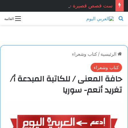
ست قصص قصيرة جدا … زكريا شيخ أحمد / سوريا
بحث عن
القائمة
الرئيسية
/
كتاب وشعراء
كتاب وشعراء
حافة المعنى / للكاتبة المبدعة أ/
تغريد أنعم- سوريا