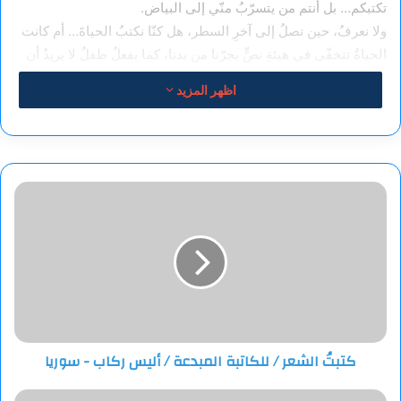
تكتبكم… بل أنتم من يتسرّبُ منّي إلى البياض.
ولا نعرفُ، حين نصلُ إلى آخرِ السطر، هل كنّا نكتبُ الحياةَ… أم كانت
الحياةُ تتخفّى في هيئةِ نصٍّ يجرّنا من يدنا، كما يفعلُ طفلٌ لا يريدُ أن
يعودَ إلى البيت.
اظهر المزيد
كتبتُ
الشعر
/
للكاتبة
المبدعة
/
أليس
ركاب
-
كتبتُ الشعر / للكاتبة المبدعة / أليس ركاب - سوريا
سوريا
الحرف