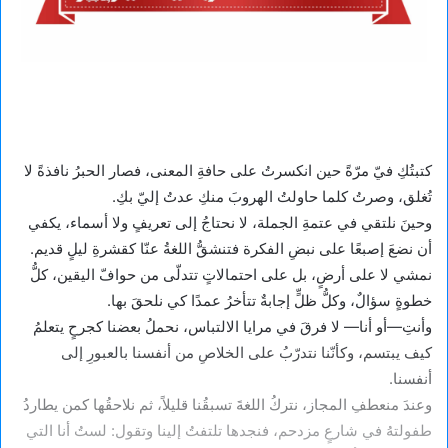
كتبتُكِ فيّ مرّةً حين انكسرتُ على حافةِ المعنى، فصار الحبرُ نافذةً لا
تُغلق، وصرتُ كلما حاولتُ الهروبَ منكِ عدتُ إليّ بكِ.
وحينَ نلتقي في عتمةِ الجملة، لا نحتاجُ إلى تعريفٍ ولا أسماء، يكفي
أن نضعَ إصبعًا على نبضِ الفكرة فتنشقُّ اللغةُ عنّا كقشرةِ ليلٍ قديم.
نمشي لا على أرضٍ، بل على احتمالاتٍ تتدلّى من حوافّ اليقين، كلُّ
خطوةٍ سؤالٌ، وكلُّ ظلٍّ إجابةٌ تتأخرُ عمدًا كي نلحقَ بها.
وأنتِ—أو أنا— لا فرقَ في مرايا الالتباس، نحملُ بعضنا كجرحٍ يتعلمُ
كيف يبتسم، وكأنّنا نتدرّبُ على الخلاصِ من أنفسنا بالعبورِ إلى
أنفسنا.
وعندَ منعطفِ المجاز، نتركُ اللغةَ تسبقُنا قليلاً، ثم نلاحقُها كمن يطاردُ
طفولتهُ في شارعٍ مزدحم، فنجدها تلتفتُ إلينا وتقول: لستُ أنا التي