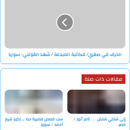
في
صغري/
للكاتبة
المبدعة
/
شهد
القوتلي-
سوريا
الحرف في صغري/ للكاتبة المبدعة / شهد القوتلي- سوريا
مقالات ذات صلة
إلى شارلي شابلن . . . تامر أنور /
ست قصص قصيرة جدا … زكريا شيخ
مصر
أحمد / سوريا