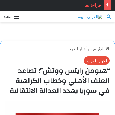
قراءة نقدية في قصيدة: “العِشْقُ قصّةُ نِهَايَة… حين تصبح القصيدة أكثر علمانية ومصداقيّة”.. للشاعر المصري المبدع: أشرف ياسين شبانه.. بقلم الأديبة: نجاح الدروبي
بحث عن
القائمة
الرئيسية
/
أخبار العرب
أخبار العرب
“هيومن رايتس ووتش”: تصاعد
العنف الأهلي وخطاب الكراهية
في سوريا يهدد العدالة الانتقالية