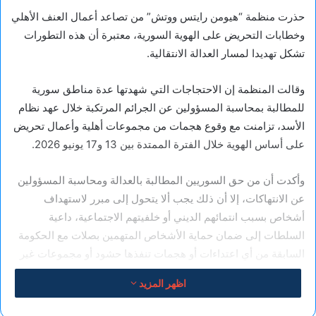
حذرت منظمة “هيومن رايتس ووتش” من تصاعد أعمال العنف الأهلي
وخطابات التحريض على الهوية السورية، معتبرة أن هذه التطورات
تشكل تهديدا لمسار العدالة الانتقالية.
وقالت المنظمة إن الاحتجاجات التي شهدتها عدة مناطق سورية
للمطالبة بمحاسبة المسؤولين عن الجرائم المرتكبة خلال عهد نظام
الأسد، تزامنت مع وقوع هجمات من مجموعات أهلية وأعمال تحريض
على أساس الهوية خلال الفترة الممتدة بين 13 و17 يونيو 2026.
وأكدت أن من حق السوريين المطالبة بالعدالة ومحاسبة المسؤولين
عن الانتهاكات، إلا أن ذلك يجب ألا يتحول إلى مبرر لاستهداف
أشخاص بسبب انتمائهم الديني أو خلفيتهم الاجتماعية، داعية
السلطات إلى ضمان حماية الأشخاص المتهمين بصلات مع الحكومة
السابقة من أي اعتداءات أو هجمات تنفذها حشود أو مجموعات غير
نظامية.
اظهر المزيد
وأشارت المنظمة إلى أن عشرات المحتجين دخلوا أو حاولوا دخول