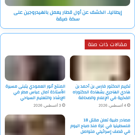
سكة
إيطاليا.. الكشف عن أول قطار يعمل بالهيدروجين على
ضيقة
سكة ضيقة
مقالات ذات صلة
تكريم الدكتور فارس بن أحمد بن
المنتج أنور العمودي يتبنى مسيرة
هادي الهاجري بشهادة الدكتوراه
الأستاذة آمال عباس مطر في
الفخرية في الإعلام والصحافة
الإرشاد والتعليم السياحي
4 أغسطس، 2026
3 أغسطس، 2026
مصادر طبية تعلن مقتل 18
فلسطينيا في غزة منذ صباح اليوم
في قصف إسرائيلي متواصل