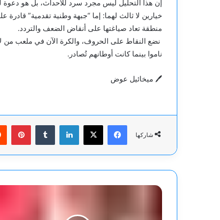
​إن هذا التحليل ليس مجرد سرد للأحداث، بل هو دعوة ل
خيارين لا ثالث لهما: إما “جبهة وطنية تقدمية” قادرة على 
منطقة تعاد صياغتها على أنقاض الضعف والتردد.
​ نضع النقاط على الحروف، والكرة الآن في ملعب من لا 
ناموا بينما كانت أوطانهم تُصادر.
🖊 ميخائيل عوض
فيسبوك
‫X
لينكدإن
بينت
شاركها
مهدي
أبو
فطيم