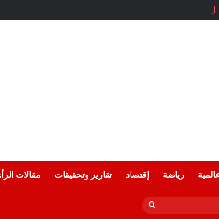
لحياد.. بقلم الأديب التونسي: معز ماني
عالمية
رياضة
إقتصاد
تقارير وتحقيقات
مقالات الرأ
بحث