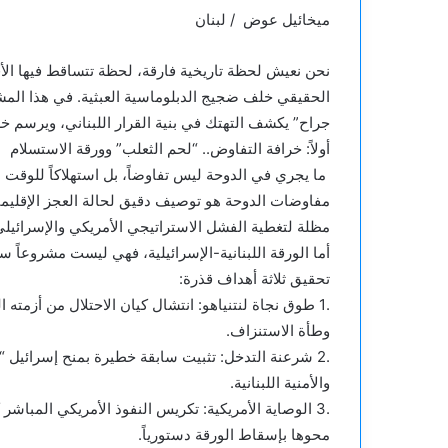
ميخائيل عوض / لبنان
نحن نعيش لحظة تاريخية فارقة، لحظة تتساقط فيها الأق
الحقيقي خلف ضجيج الدبلوماسية العبثية. في هذا الم
جراح” يكشف التهتك في بنية القرار اللبناني، ويرسم خرائ
​أولاً: خرافة التفاوض.. “لحم الثعلب” وورقة الاستسلام
​ ما يجري في الدوحة ليس تفاوضاً، بل استهلاكاً للوقت
مفاوضات الدوحة هو توصيف دقيق لحالة العجز الإقلي
مظلة لتغطية الفشل الاستراتيجي الأمريكي والإسرائيلي
​أما الورقة اللبنانية-الإسرائيلية، فهي ليست مشروعاً س
تحقيق ثلاثة أهداف قذرة:
.1 ​طوق نجاة لنتنياهو: انتشال كيان الاحتلال من أزمت
وطأة الاستنزاف.
.2 ​شرعنة التدخل: تثبيت سابقة خطيرة بمنح إسرائيل
والأمنية اللبنانية.
.3 ​الوصاية الأمريكية: تكريس النفوذ الأمريكي المباشر
محوها بإسقاط الورقة دستورياً.