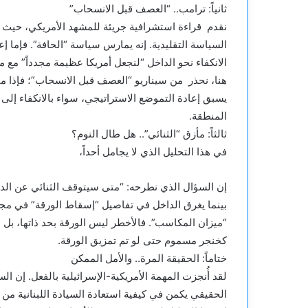
​ثانياً: ترامب.. “العصف قبل الانسحاب”
​نقدم قراءة استشرافية جريئة للمشهد الأمريكي، حيث
السياسة التقليدية. إنه يمارس سياسة “الحافة”. فإما إعا
الانكفاء نحو الداخل “لنجعل أمريكا عظيمة مجدداً” مع م
​هنا، نحذر من سيناريو “العصف قبل الانسحاب”؛ فإذا ما 
يسبق إعادة التموضع الاستراتيجي، سواء بالانكفاء إلى
المنطقة.
​ثالثاً: مأزق “الثنائي”.. هل طال النوم؟
​في هذا التحليل الذي لا يجامل أحداً،
إن السؤال الذي نطرحه: “متى سيتوقف الثنائي عن ال
بينما يغرق الداخل في تفاصيل “إسقاط الورقة” في مج
“ميزان المكاسب”. فالأخطر ليس الورقة بحد ذاتها، بل ال
كخنجر مسموم حتى لو تم تمزيق الورقة.
​ختاماً: الحقيقة المرة.. والأمل الممكن
لقد أُنجزت المهمة الأمريكية-الإسرائيلية بالفعل. إن
الحقيقي يكمن في كيفية استعادة السيادة اللبنانية من ب