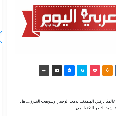
‫Pocket
Odnoklassniki
سكايب
ماسنجر
مشاركة عبر البريد
طباعة
 عالميًا يرفض الهيمنة…الذهب الرقمي وسويفت الشرق… هل
ق شبح التأخر التكنولوجي.