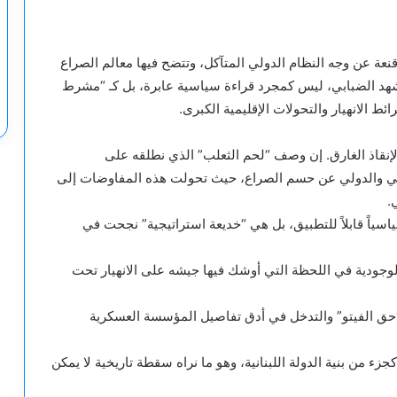
نعة عن وجه النظام الدولي المتآكل، وتتضح فيها معالم الصراع
شهد الضبابي، ليس كمجرد قراءة سياسية عابرة، بل كـ “مشرط
ط الانهيار والتحولات الإقليمية الكبرى.
 لإنقاذ الغارق. إن وصف “لحم الثعلب” الذي نطلقه على
مي والدولي عن حسم الصراع، حيث تحولت هذه المفاوضات إلى
.
ياسياً قابلاً للتطبيق، بل هي “خديعة استراتيجية” نجحت في
ه الوجودية في اللحظة التي أوشك فيها جيشه على الانهيار تحت
 “حق الفيتو” والتدخل في أدق تفاصيل المؤسسة العسكرية
 كجزء من بنية الدولة اللبنانية، وهو ما نراه سقطة تاريخية لا يمكن