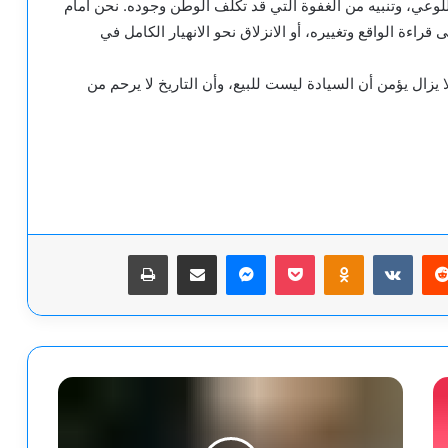
لوعي، وتنبيه من الغفوة التي قد تكلف الوطن وجوده. نحن أمام
قراءة الواقع وتغييره، أو الانزلاق نحو الانهيار الكامل في
يزال يؤمن أن السيادة ليست للبيع، وأن التاريخ لا يرحم من
يريست
‫Pocket
Odnoklassniki
ماسنجر
مشاركة عبر البريد
طباعة
ميخائيل
عوض
يكتب