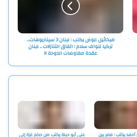
:
لبنان
3
سيناريوهات...
تركيا
لنواف
ميخائيل عوض يكتب : لبنان 3 سيناريوهات...
سلام
تركيا لنواف سلام : اتفاق التنازلات .. لبنان
:
اتفاق
عقدة مفاوضات الدوحة !!
التنازلات
..
لبنان
عقدة
مفاوضات
الدوحة
!!
أحمد يكتب : مصر بين
علي أبو حبلة يكتب :من حكم غزة إلى