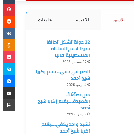
بي
الأشهر
الأخيرة
تعليقات
ki
12 دولة تشكل تحالفا
جديدا لدعم السلطة
et
الفلسطينية ماليا
27 سبتمبر، 2025
سك
الصبر في دمي….بقلم زكريا
ما
شيخ أحمد
4 يونيو، 2025
مشاركة
حين تضيّعُكَ
طب
القصيدة…..بقلم زكريا شيخ
أحمد
7 يونيو، 2025
نشيد واحد يكفي…..بقلم
زكريا شيخ أحمد