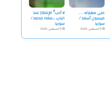
على صهوته . . .
لا أحبُّ الإنتظارَ عند
ميسون أسعد /
البابِ …صفاء محمد /
سوريا
سوريا
6 أغسطس، 2026
6 أغسطس، 2026