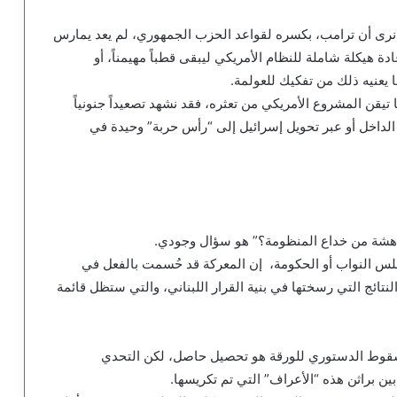
 نرى أن ترامب، بكسره لقواعد الحزب الجمهوري، لم يعد يمارس
دة هيكلة شاملة للنظام الأمريكي ليبقى قطباً مهيمناً، أو
ا يعنيه ذلك من تفكيك للعولمة.
تيقن المشروع الأمريكي من تعثره، فقد نشهد تصعيداً جنونياً
 الداخل أو عبر تحويل إسرائيل إلى “رأس حربة” وحيدة في
دهشة من خداع المنظومة؟” هو سؤال وجودي.
لس النواب أو الحكومة، إن المعركة قد حُسمت بالفعل في
نتائج التي رسختها في بنية القرار اللبناني، والتي ستظل قائمة
 السقوط الدستوري للورقة هو تحصيل حاصل، لكن التحدي
ين براثن هذه “الأعراف” التي تم تكريسها.