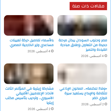
مقالات ذات صلة
مصر وجنوب السودان يبدآن مرحلة
بالأسماء تفاصيل حركة تعيينات
جديدة من التعاون بإطلاق مبادرة
مساعدي وزير الخارجية المصري.
القيادة والتميز
4 أغسطس، 2026
4 أغسطس، 2026
«وفاءً للكلمة».. الصالون الإذاعي
مشاركة إريترية في المؤتمر الثالث
للثقافة والإبداع يستعيد سيرة
لاتحاد الإعلاميين الأفريقي
فوزي خضر
الآسيوي… وترحيب بتأسيس مكتب
إريتريا
2 أغسطس، 2026
2 أغسطس، 2026