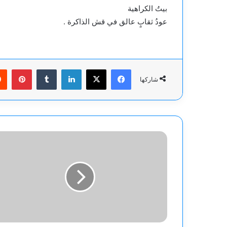
بيتُ الكراهية
عودُ ثقابٍ عالق في قش الذاكرة .
فيسبوك
‫X
لينكدإن
بينت
شاركها
"الذكاء
الاصطناعي
والأمن
السيبراني
في
مؤتمر
علمي
دولي
محكم