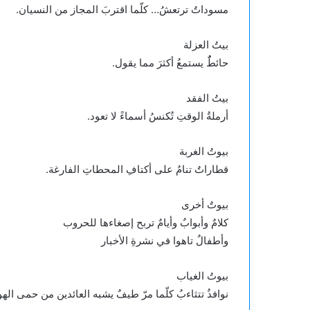
مسوداتٌ ترتعشُ… كلّما اقتربَ المجاز من النسيان.
بيتُ العزلة
حائطٌٌ يستمعُ أكثرَ مما يقول.
بيتُ الفقد
أرملةُ الوقتِ تُكنسُ أسماءً لا تعود.
بيوتُ الغربة
قطاراتٌ تنامُ على أكتافِ المحطاتِ الفارغة.
بيوتٌ أخرى
كلامٌ وأبوابٌ وأيامٌ تربح إصغاءها للحروب
وأطفالٌ تاهوا في نشرةِ الأخبار
بيوتُ الغياب
نوافذُ تتثاءبُ كلّما مرّ طيفٌ يشبه العائدين من حمى اله