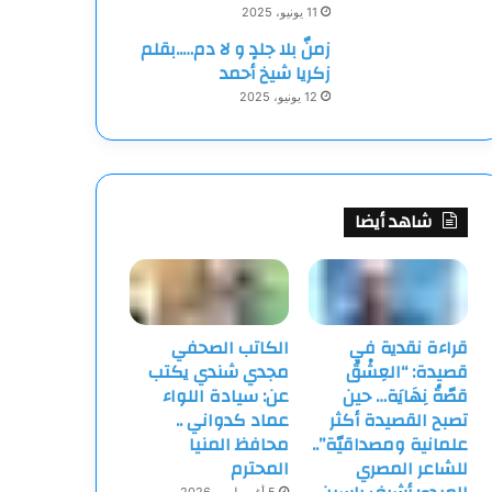
11 يونيو، 2025
زمنٌ بلا جلدٍ و لا دم…..بقلم
زكريا شيخ أحمد
12 يونيو، 2025
شاهد أيضا
قراءة نقدية في
الكاتب الصحفي
قصيدة: “العِشْقُ
مجدي شندي يكتب
قصّةُ نِهَايَة… حين
عن: سيادة اللواء
تصبح القصيدة أكثر
عماد كدواني ..
علمانية ومصداقيّة”..
محافظ المنيا
للشاعر المصري
المحترم