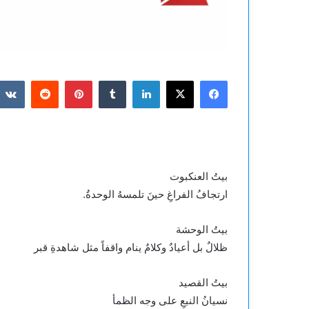
فيسبوك
‫X
لينكدإن
بينتيريست
بيتُ العنكبوت
ارتجافُ الفراغِ حينَ تلمسهُ الوحدةُ.
بيتُ الوحشة
ظلالٌ بل أعيادٌ وكلامٌ ينام واقفاً مثل شاهدةِ قبر
بيتُ القصيد
نسيانُ النبعِ على وجه الظمأ