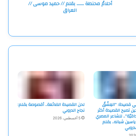
أحلامُ محنطة ........ بقلم // حميد موسى //
العراق
ي قصيدة: “العِشْقُ
لحن القصيدة الضائعة.. أقصوصة بقلم:
 حين تصبح القصيدة أكثر
نجاح الدروبي
قيّة”.. للشاعر المصري
5 أغسطس، 2026
ياسين شبانه.. بقلم
لدروبي