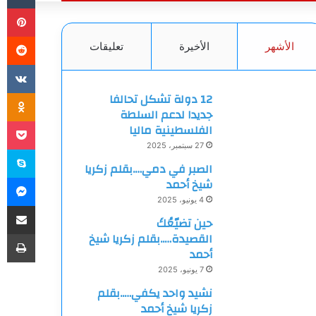
بي
الأشهر
الأخيرة
تعليقات
ki
12 دولة تشكل تحالفا
جديدا لدعم السلطة
et
الفلسطينية ماليا
27 سبتمبر، 2025
سك
الصبر في دمي….بقلم زكريا
ما
شيخ أحمد
4 يونيو، 2025
مشاركة
حين تضيّعُكَ
طب
القصيدة…..بقلم زكريا شيخ
أحمد
7 يونيو، 2025
نشيد واحد يكفي…..بقلم
زكريا شيخ أحمد