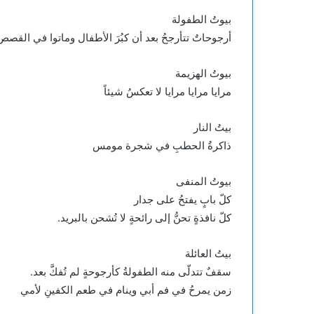
بيوتُ الطفولة
أرجوحاتٌ تتأرجحُ بعد أن كبُرَ الأطفال وماتوا في القصص
بيوتُ الهزيمة
مرايا مرايا مرايا لا تعكسُ شيئاً
بيتُ النار
ذاكرةُ الحطبِ في شجرة مومس
بيوتُ المنفى
كلّ بابٍ يفتحُ على جدار
كلّ نافذةٍ تحنُّ إلى رائحةٍ لا تُشحن بالبريد.
بيتُ العائلة
سقفٌ تتدلّى منه الطفولةُ كأرجوحةٍ لم تُفكَّ بعد.
زمن يمرحُ في فم أبي وينام في طعم الكفينِ لأمي