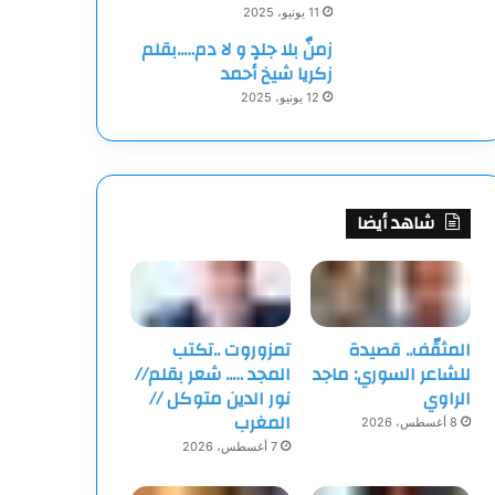
11 يونيو، 2025
زمنٌ بلا جلدٍ و لا دم…..بقلم
زكريا شيخ أحمد
12 يونيو، 2025
شاهد أيضا
المثقّف.. قصيدة
تمزوروت ..تكتب
للشاعر السوري: ماجد
المجد ….. شعر بقلم//
الراوي
نور الدين متوكل //
المغرب
8 أغسطس، 2026
7 أغسطس، 2026