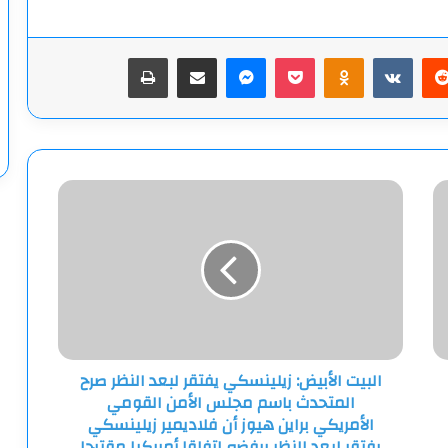
يريست
‫Pocket
Odnoklassniki
ماسنجر
مشاركة عبر البريد
طباعة
البيت
الأبيض:
زيلينسكي
يفتقر
لبعد
النظر
صرح
المتحدث
باسم
البيت الأبيض: زيلينسكي يفتقر لبعد النظر صرح
مجلس
المتحدث باسم مجلس الأمن القومي
الأمن
القومي
الأمريكي براين هيوز أن فلاديمير زيلينسكي
الأمريكي
يفتقر لبعد النظر برفضه اتفاقا أمريكيا مقترحا