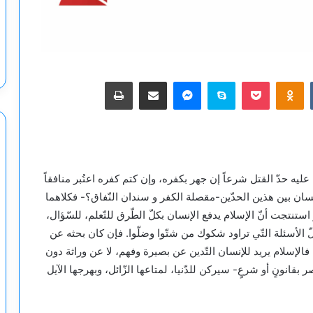
‫Pocket
Odnoklassniki
سكايب
ماسنجر
مشاركة عبر البريد
طباعة
ليه حدّ القتل شرعاً إن جهر بكفره، وإن كتم كفره اعتُبر منافقاً
نسان بين هذين الحدّين-مقصلة الكفر و سندان النّفاق؟- فكلاهما
تنتجت أنّ الإسلام يدفع الإنسان بكلّ الطّرق للتّعلم، للسّؤال،
لّ الأسئلة التّي تراود شكوك من شتّوا وضلّوا. فإن كان بحثه عن
. فالإسلام يريد للإنسان التّدين عن بصيرة وفهم، لا عن وراثة دون
ر بقانونٍ أو شرعٍ- سيركن للدّنيا، لمتاعها الزّائل، وبهرجها الآيل