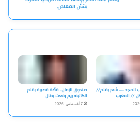
براين
بشأن المعادن.
هيوز
أن
فلاديمير
زيلينسكي
يفتقر
لبعد
النظر
برفضه
اتفاقا
أمريكيا
مقترحا
بشأن
ب المجد ….. شعر بقلم//
صندوق الزمان.. قصّة قصيرة بقلم
المعادن.
كل // المغرب
الكاتبة: ريم رفعت بطال
7 أغسطس، 2026