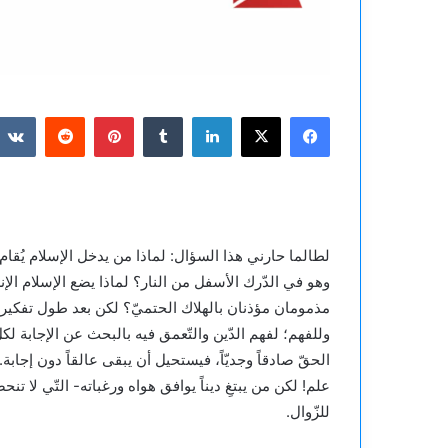
فيسبوك
‫X
لينكدإن
بينتيريست
لطالما حارني هذا السؤال: لماذا من يدخل الإسلام يُقام ع
وهو في الدّرك الأسفل من النار؟ لماذا يضع الإسلام الإ
مذمومان مؤذنان بالهلاك الحتميّ؟ لكن بعد طول تفكير اس
وللفهم؛ لفهم الدّين والتّعمق فيه بالبحث عن الإجابة لك
الحقّ صادقاً وجديّاً، فيستحيل أن يبقى عالقاً دون إجابة
علم! لكن من يبتغِ ديناً يوافق هواه ورغباته- التّي لا تنحص
للزّوال.