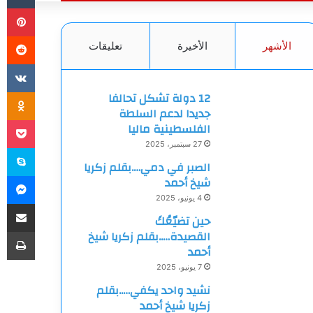
بي
الأشهر
الأخيرة
تعليقات
ki
12 دولة تشكل تحالفا
جديدا لدعم السلطة
et
الفلسطينية ماليا
27 سبتمبر، 2025
سك
الصبر في دمي….بقلم زكريا
ما
شيخ أحمد
4 يونيو، 2025
مشاركة
حين تضيّعُكَ
طب
القصيدة…..بقلم زكريا شيخ
أحمد
7 يونيو، 2025
نشيد واحد يكفي…..بقلم
زكريا شيخ أحمد