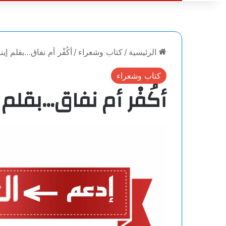
الرئيسية
/
كتاب وشعراء
/
أكُفْر أم نفاق…بقلم إي
كتاب وشعراء
أكُفْر أم نفاق…بقلم