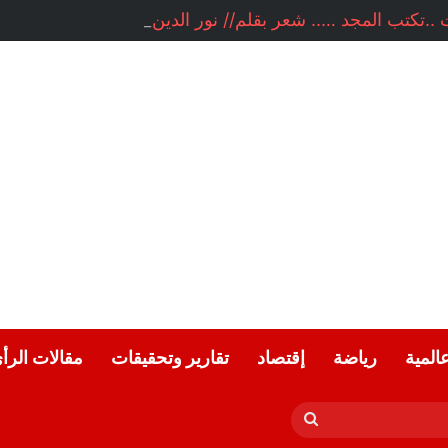
..تكتب المجد ….. شعر بقلم// نور الدين متوكل // المغرب
عالمية
رياضة
إقتصاد
تقارير وتحقيقات
مقالات الرأ
بحث