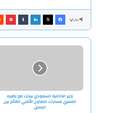
فيسبوك
‫X
لينكدإن
بينت
شاركها
وزير
الداخلية
السعودي
يبحث
مع
نظيره
المصري
مسارات
التعاون
وزير الداخلية السعودي يبحث مع نظيره
الأمني
المصري مسارات التعاون الأمني القائم بين
القائم
بين
البلدين
البلدين