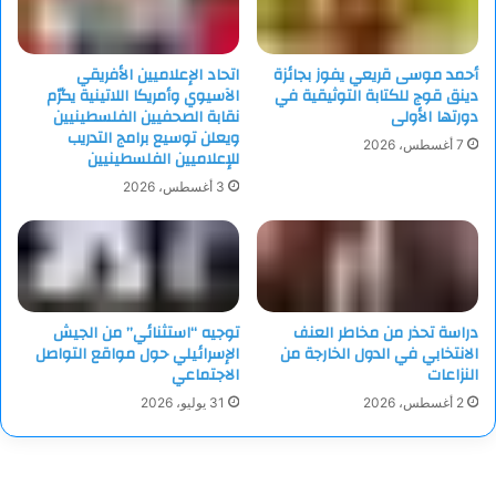
أحمد موسى قريعي يفوز بجائزة
اتحاد الإعلاميين الأفريقي
دينق قوج للكتابة التوثيقية في
الآسيوي وأمريكا اللاتينية يكرّم
دورتها الأولى
نقابة الصحفيين الفلسطينيين
ويعلن توسيع برامج التدريب
7 أغسطس، 2026
للإعلاميين الفلسطينيين
3 أغسطس، 2026
دراسة تحذر من مخاطر العنف
توجيه “استثنائي” من الجيش
الانتخابي في الدول الخارجة من
الإسرائيلي حول مواقع التواصل
النزاعات
الاجتماعي
2 أغسطس، 2026
31 يوليو، 2026